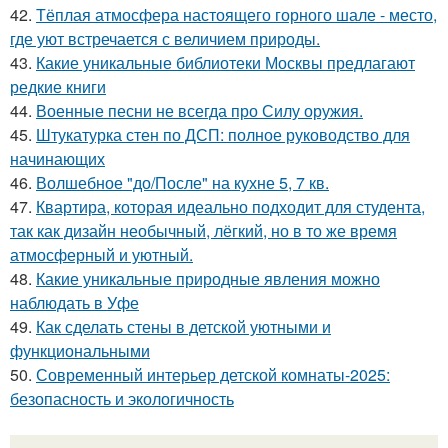
42.
Тёплая атмосфера настоящего горного шале - место,
где уют встречается с величием природы.
43.
Какие уникальные библиотеки Москвы предлагают
редкие книги
44.
Военные песни не всегда про Силу оружия.
45.
Штукатурка стен по ДСП: полное руководство для
начинающих
46.
Волшебное "до/После" на кухне 5, 7 кв.
47.
Квартира, которая идеально подходит для студента,
так как дизайн необычный, лёгкий, но в то же время
атмосферный и уютный.
48.
Какие уникальные природные явления можно
наблюдать в Уфе
49.
Как сделать стены в детской уютными и
функциональными
50.
Современный интерьер детской комнаты-2025:
безопасность и экологичность