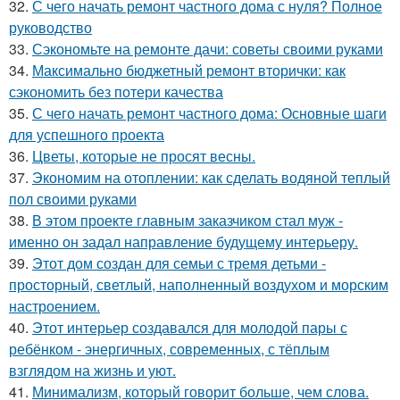
32.
С чего начать ремонт частного дома с нуля? Полное
руководство
33.
Сэкономьте на ремонте дачи: советы своими руками
34.
Максимально бюджетный ремонт вторички: как
сэкономить без потери качества
35.
С чего начать ремонт частного дома: Основные шаги
для успешного проекта
36.
Цветы, которые не просят весны.
37.
Экономим на отоплении: как сделать водяной теплый
пол своими руками
38.
В этом проекте главным заказчиком стал муж -
именно он задал направление будущему интерьеру.
39.
Этот дом создан для семьи с тремя детьми -
просторный, светлый, наполненный воздухом и морским
настроением.
40.
Этот интерьер создавался для молодой пары с
ребёнком - энергичных, современных, с тёплым
взглядом на жизнь и уют.
41.
Минимализм, который говорит больше, чем слова.