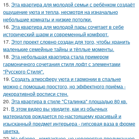
15.
Эта квартира для молодой семьи с ребёнком создаёт
ощущение уюта и тепла, несмотря на изначально
небольшие комнаты и низкие потолки.
16.
Эта квартира для молодой пары сочетает в себе
исторический шарм и современный комфорт.
17.
Этот проект словно создан для того, чтобы хранить
маленькие семейные тайны и тёплые моменты.
18.
Эта небольшая квартира стала примером
гармоничного сочетания стиля лофт с элементами
"Русского Стиля".
19.
Создать атмосферу уюта и гармонии в спальне
можно с помощью простого, но эффектного приёма -
декоративной росписи стен.
20.
Эта квартира в стиле "Сталинка" площадью 80 кв.
21.
В этом видео вы увидите, как из обычных
материалов рождается по-настоящему красивый и
изысканный предмет интерьера - гипсовая ваза в форме
цветка.
22.
На обзоре - компактное, но невероятно продуманное