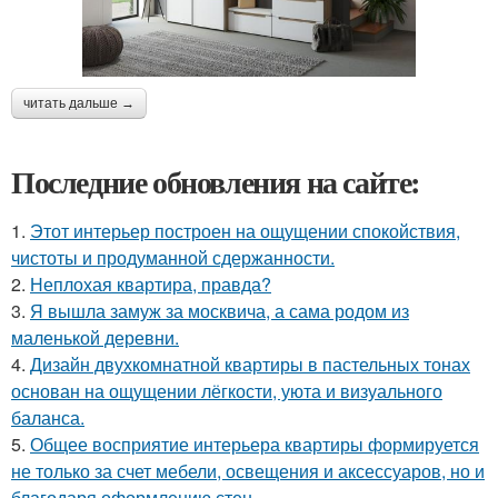
читать дальше →
Последние обновления на сайте:
1.
Этот интерьер построен на ощущении спокойствия,
чистоты и продуманной сдержанности.
2.
Неплохая квартира, правда?
3.
Я вышла замуж за москвича, а сама родом из
маленькой деревни.
4.
Дизайн двухкомнатной квартиры в пастельных тонах
основан на ощущении лёгкости, уюта и визуального
баланса.
5.
Общее восприятие интерьера квартиры формируется
не только за счет мебели, освещения и аксессуаров, но и
благодаря оформлению стен.