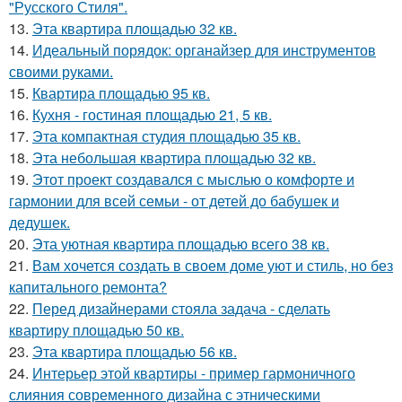
"Русского Стиля".
13.
Эта квартира площадью 32 кв.
14.
Идеальный порядок: органайзер для инструментов
своими руками.
15.
Квартира площадью 95 кв.
16.
Кухня - гостиная площадью 21, 5 кв.
17.
Эта компактная студия площадью 35 кв.
18.
Эта небольшая квартира площадью 32 кв.
19.
Этот проект создавался с мыслью о комфорте и
гармонии для всей семьи - от детей до бабушек и
дедушек.
20.
Эта уютная квартира площадью всего 38 кв.
21.
Вам хочется создать в своем доме уют и стиль, но без
капитального ремонта?
22.
Перед дизайнерами стояла задача - сделать
квартиру площадью 50 кв.
23.
Эта квартира площадью 56 кв.
24.
Интерьер этой квартиры - пример гармоничного
слияния современного дизайна с этническими