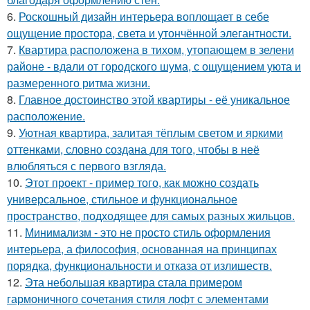
6.
Роскошный дизайн интерьера воплощает в себе
ощущение простора, света и утончённой элегантности.
7.
Квартира расположена в тихом, утопающем в зелени
районе - вдали от городского шума, с ощущением уюта и
размеренного ритма жизни.
8.
Главное достоинство этой квартиры - её уникальное
расположение.
9.
Уютная квартира, залитая тёплым светом и яркими
оттенками, словно создана для того, чтобы в неё
влюбляться с первого взгляда.
10.
Этот проект - пример того, как можно создать
универсальное, стильное и функциональное
пространство, подходящее для самых разных жильцов.
11.
Минимализм - это не просто стиль оформления
интерьера, а философия, основанная на принципах
порядка, функциональности и отказа от излишеств.
12.
Эта небольшая квартира стала примером
гармоничного сочетания стиля лофт с элементами