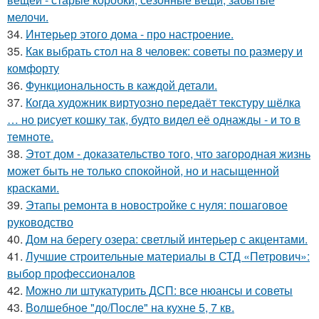
мелочи.
34.
Интерьер этого дома - про настроение.
35.
Как выбрать стол на 8 человек: советы по размеру и
комфорту
36.
Функциональность в каждой детали.
37.
Когда художник виртуозно передаёт текстуру шёлка
… но рисует кошку так, будто видел её однажды - и то в
темноте.
38.
Этот дом - доказательство того, что загородная жизнь
может быть не только спокойной, но и насыщенной
красками.
39.
Этапы ремонта в новостройке с нуля: пошаговое
руководство
40.
Дом на берегу озера: светлый интерьер с акцентами.
41.
Лучшие строительные материалы в СТД «Петрович»:
выбор профессионалов
42.
Можно ли штукатурить ДСП: все нюансы и советы
43.
Волшебное "до/После" на кухне 5, 7 кв.