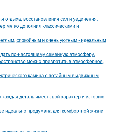
ля отдыха, восстановления сил и уединения.
ер мягко дополнил классическими и
ветлым, спокойным и очень уютным - идеальным
оздать по-настоящему семейную атмосферу.
пространство можно превратить в атмосферное,
ектрического камина с потайным выдвижным
м каждая деталь имеет свой характер и историю.
ише идеально продумана для комфортной жизни
и дерзкая изысканность.