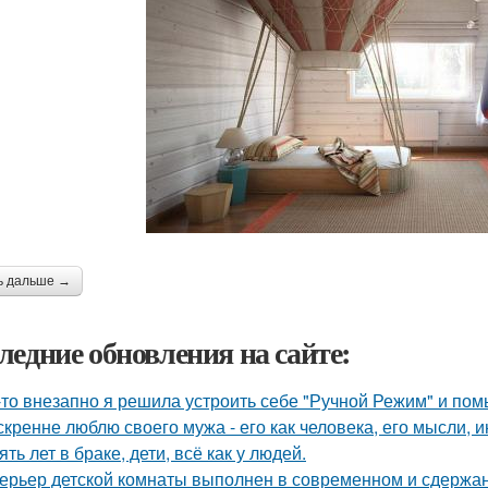
ь дальше →
ледние обновления на сайте:
-то внезапно я решила устроить себе "Ручной Режим" и пом
скренне люблю своего мужа - его как человека, его мысли, 
ять лет в браке, дети, всё как у людей.
ерьер детской комнаты выполнен в современном и сдержа