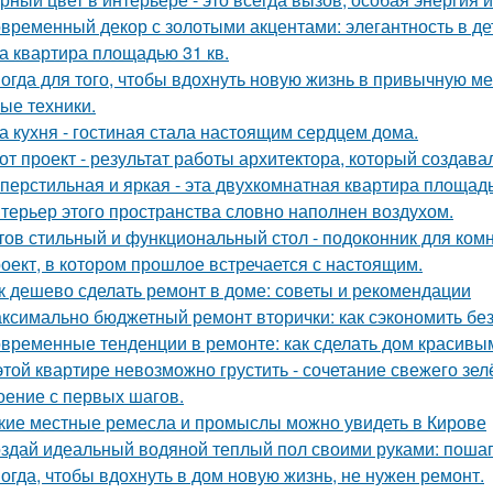
временный декор с золотыми акцентами: элегантность в де
а квартира площадью 31 кв.
огда для того, чтобы вдохнуть новую жизнь в привычную м
ые техники.
а кухня - гостиная стала настоящим сердцем дома.
от проект - результат работы архитектора, который создава
перстильная и яркая - эта двухкомнатная квартира площадь
терьер этого пространства словно наполнен воздухом.
тов стильный и функциональный стол - подоконник для ком
оект, в котором прошлое встречается с настоящим.
к дешево сделать ремонт в доме: советы и рекомендации
ксимально бюджетный ремонт вторички: как сэкономить без
временные тенденции в ремонте: как сделать дом красивы
этой квартире невозможно грустить - сочетание свежего зе
оение с первых шагов.
кие местные ремесла и промыслы можно увидеть в Кирове
здай идеальный водяной теплый пол своими руками: пошаг
огда, чтобы вдохнуть в дом новую жизнь, не нужен ремонт.