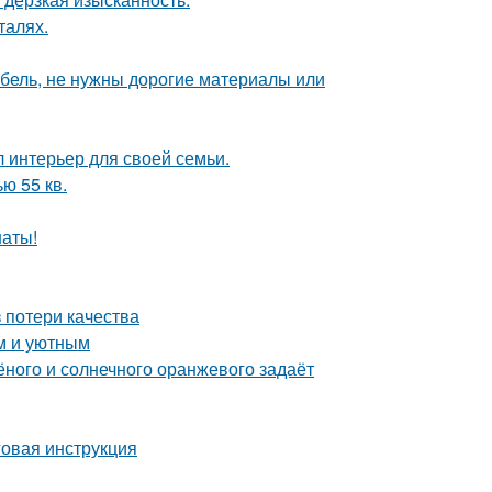
талях.
ебель, не нужны дорогие материалы или
л интерьер для своей семьи.
ю 55 кв.
наты!
 потери качества
м и уютным
лёного и солнечного оранжевого задаёт
овая инструкция