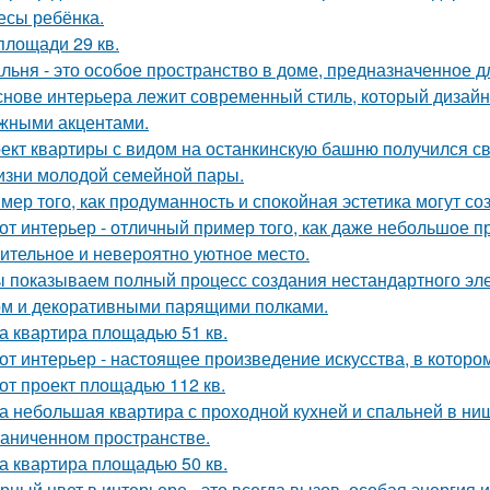
есы ребёнка.
площади 29 кв.
льня - это особое пространство в доме, предназначенное д
снове интерьера лежит современный стиль, который дизайн
жными акцентами.
ект квартиры с видом на останкинскую башню получился с
изни молодой семейной пары.
мер того, как продуманность и спокойная эстетика могут с
от интерьер - отличный пример того, как даже небольшое 
ительное и невероятно уютное место.
 показываем полный процесс создания нестандартного эл
м и декоративными парящими полками.
а квартира площадью 51 кв.
от интерьер - настоящее произведение искусства, в которо
от проект площадью 112 кв.
а небольшая квартира с проходной кухней и спальней в н
раниченном пространстве.
а квартира площадью 50 кв.
рный цвет в интерьере - это всегда вызов, особая энергия 