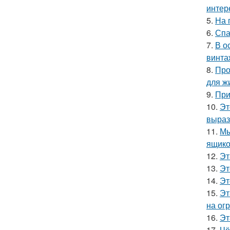
интер
5.
На 
6.
Спа
7.
В о
винта
8.
Про
для ж
9.
При
10.
Эт
выраз
11.
Мы
ящико
12.
Эт
13.
Эт
14.
Эт
15.
Эт
на ог
16.
Эт
17.
Чё