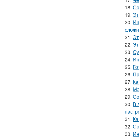
18.
Со
19.
Эт
20.
Ин
сложн
21.
Эт
22.
Эт
23.
Су
24.
Ин
25.
Го
26.
Пр
27.
Ка
28.
Ма
29.
Со
30.
В 
настр
31.
Ка
32.
Со
33.
Ин