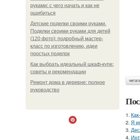
руками: с чего начать и как не
ошибиться
Детские поделки своими руками.
Поделки своими руками для детей
(120 фото): подробный мастер-
класс по изготовлению, идеи
простых поделок
Как выбрать идеальный шкаф-купе:
советы и рекомендации
читат
Ремонт дома в деревне: полное
руководство
Пос
1.
Как
2.
Я и
3.
Дес
4.
Инт