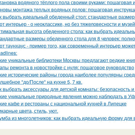
тановка водяного тёплого пола своими руками: пошаговая 
новы монтажа теплых водяных полов: пошаговая инструкц
к выбрать идеальный обеденный стол: стандартные размер
от интерьер - о неоклассике, но без тяжеловесности и музей
тимальная высота обеденного стола: как выбрать идеальн
андартные размеры обеденного стола для 8 человек: полно
от таунхаус - пример того, как современный интерьер мож
adlines:
кие уникальные библиотеки Москвы предлагают редкие кни
апы ремонта в новостройке с нуля: пошаговое руководство
кие исторические районы города наиболее популярны сред
лшебное "до/После" на кухне 5, 7 кв.
к выбрать аксессуары для детской комнаты: безопасность 
кие уникальные природные явления можно наблюдать в У
кие кафе и рестораны с национальной кухней в Липецке
карные цвета, стиль, уют.
умба из многолетников: как выбрать идеальную форму для 