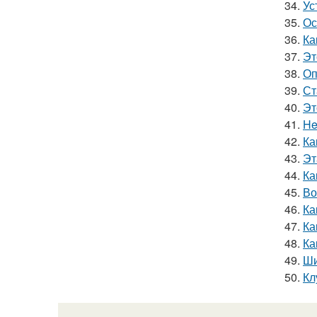
34.
Ус
35.
Ос
36.
Ка
37.
Эт
38.
Оп
39.
Ст
40.
Эт
41.
He
42.
Ка
43.
Эт
44.
Ка
45.
Во
46.
Ка
47.
Ка
48.
Ка
49.
Ши
50.
Кл