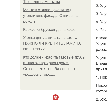
Технология монтажа
2. Ул
Монтаж отлива цоколя под
3. Ул
утеплитель фасада. Отливы на
4. Ул
цоколь
5. За
Каркас из брусков для шкафа.
Введ
Уголки для ламината на стену.
Улучш
НУЖНО ЛИ КРЕПИТЬ ЛАМИНАТ
расск
НЕ СТЕНУ?
Улучш
Кто должен красить газовые трубы
Внешн
в многоквартирном доме.
привл
Оказывается, необязательно
уродовать города!
1. По
Покра
котор
2. Ухо