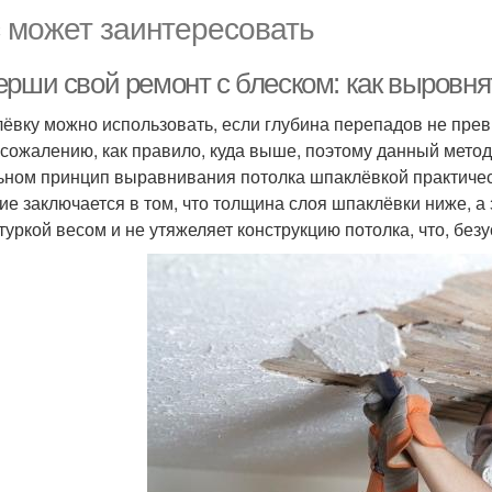
 может заинтересовать
ерши свой ремонт с блеском: как выровня
ёвку можно использовать, если глубина перепадов не прев
к сожалению, как правило, куда выше, поэтому данный метод
ьном принцип выравнивания потолка шпаклёвкой практиче
ие заключается в том, что толщина слоя шпаклёвки ниже, а
туркой весом и не утяжеляет конструкцию потолка, что, без