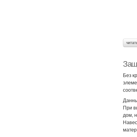
читат
Защ
Без к
элеме
соотв
Данны
При в
дом, 
Навес
матер