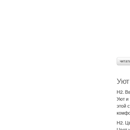
читат
Уют
H2. В
Уют и
этой 
комфо
H2. Цв
Цвет 