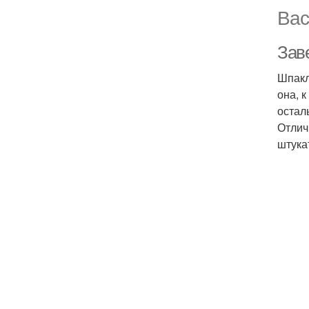
Вас
Зав
Шпакл
она, 
остал
Отлич
штука