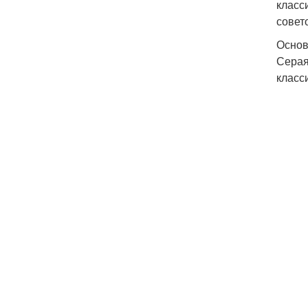
класс
совет
Основ
Серая
класс