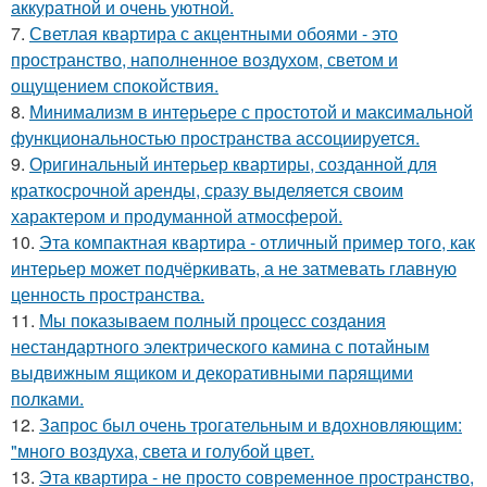
аккуратной и очень уютной.
7.
Светлая квартира с акцентными обоями - это
пространство, наполненное воздухом, светом и
ощущением спокойствия.
8.
Минимализм в интерьере с простотой и максимальной
функциональностью пространства ассоциируется.
9.
Оригинальный интерьер квартиры, созданной для
краткосрочной аренды, сразу выделяется своим
характером и продуманной атмосферой.
10.
Эта компактная квартира - отличный пример того, как
интерьер может подчёркивать, а не затмевать главную
ценность пространства.
11.
Мы показываем полный процесс создания
нестандартного электрического камина с потайным
выдвижным ящиком и декоративными парящими
полками.
12.
Запрос был очень трогательным и вдохновляющим:
"много воздуха, света и голубой цвет.
13.
Эта квартира - не просто современное пространство,