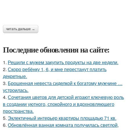
читать дальше →
Последние обновления на сайте:
1.
Решили с мужем закупить продукты на две недели.
2.
Скоро ребёнку 1, 6, и мне перестанут платить
декретные.
3.
Брошенная невеста сиделкой к богатому мужчине …
устроилась.
4.
Сочетания цветов для детской играют ключевую роль
в создании уютного, спокойного и вдохновляющего
пространства.
5.
Эклектичный интерьер квартиры площадью 71 кв.
6.
Обновлённая ванная комната получилась светлой,