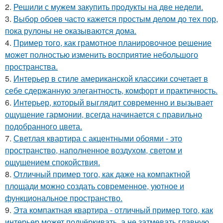
2.
Решили с мужем закупить продукты на две недели.
3.
Выбор обоев часто кажется простым делом до тех пор,
пока рулоны не оказываются дома.
4.
Пример того, как грамотное планировочное решение
может полностью изменить восприятие небольшого
пространства.
5.
Интерьер в стиле американской классики сочетает в
себе сдержанную элегантность, комфорт и практичность.
6.
Интерьер, который выглядит современно и вызывает
ощущение гармонии, всегда начинается с правильно
подобранного цвета.
7.
Светлая квартира с акцентными обоями - это
пространство, наполненное воздухом, светом и
ощущением спокойствия.
8.
Отличный пример того, как даже на компактной
площади можно создать современное, уютное и
функциональное пространство.
9.
Эта компактная квартира - отличный пример того, как
интерьер может подчёркивать, а не затмевать главную