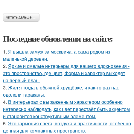
читать дальше →
Последние обновления на сайте:
1.
Я вышла замуж за москвича, а сама родом из
маленькой деревни.
2.
Яркие и смелые интерьеры для вашего вдохновения -
это пространство, где цвет, форма и характер выходят
на первый план.
3.
Жил я тогда в обычной хрущёвке, и как-то раз нас
одолели тараканы.
4.
В интерьерах с выраженным характером особенно
интересно наблюдать, как цвет перестаёт быть акцентом
и становится конструктивным элементом.
5.
Это гармония света, воздуха и практичности, особенно
ценная для компактных пространств.