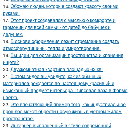
16.
Обожаю людей, которые создают красоту своими
руками!
17.
Этот проект создавался с мыслью о комфорте и
гармонии для всей семьи - от детей до бабушек и
дедушек.
18.
В основе оформления лежит стремление создать
атмосферу тишины, тепла и умиротворения.
19.
Вы идеи для организации пространства и хранения
ищете?
20.
Двухкомнатная квартира площадью 62 кв.
21.
В этом видео вы увидите, как из обычных
материалов рождается по-настоящему красивый и
изысканный предмет интерьера - гипсовая ваза в форме
цветка.
22.
Это впечатляющий пример того, как индустриальное
прошлое может обрести новую жизнь в уютном жилом
пространстве.
23.
Интерьер выполненный в стиле современной