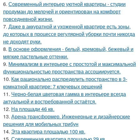
6.
Современный интерьер уютной квартиры - студии
продуман до мелочей и ориентирован на комфорт
повседневной жизни.
7.
Даже в аккуратной и ухоженной квартире есть зоны,
до которых в процессе регулярной уборки почти никогда
не доходят руки.
8.
В основе оформления - белый, кремовый, бежевый и
мягкие пастельные оттенки.
9.
Минимализм в интерьере с простотой и максимальной
функциональностью пространства ассоциируется.
10.
Как рационально распределить пространство в 3-
комнатной квартире: 7 ключевых решений
11.
Черно-белая цветовая гамма в интерьере всегда
актуальной и востребованной остаётся.
12.
На площади 46 кв.
13.
Арена-трансформер. Инженерные и дизайнерские
решения для мобильных трибун
14.
Эта квартира площадью 100 кв.
15.
Современная квартира площадью 29 кв.