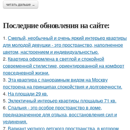
читать дальше →
Последние обновления на сайте:
1.
Смелый, необычный и очень яркий интерьер квартиры
для молодой девушки - это пространство, наполненное
цветом, настроением и индивидуальностью.
2.
Квартира оформлена в светлой и спокойной
современной стилистике, ориентированной на комфорт
повседневной жизни.
3.
Эта квартира с панорамным видом на Москву
построена на принципах спокойствия и долговечности.
4.
На площади 29 кв.
5.
Эклектичный интерьер квартиры площадью 71 кв.
6.
Спальня - это особое пространство в доме,
предназначенное для отдыха, восстановления сил и
уединения.
7.
Вариант уютного детского пространства, в котором