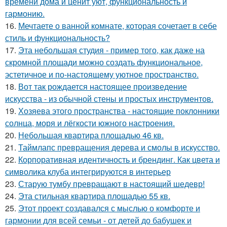
времени дома и ценит уют, функциональность и
гармонию.
16.
Мечтаете о ванной комнате, которая сочетает в себе
стиль и функциональность?
17.
Эта небольшая студия - пример того, как даже на
скромной площади можно создать функциональное,
эстетичное и по-настоящему уютное пространство.
18.
Вот так рождается настоящее произведение
искусства - из обычной стены и простых инструментов.
19.
Хозяева этого пространства - настоящие поклонники
солнца, моря и лёгкости южного настроения.
20.
Небольшая квартира площадью 46 кв.
21.
Таймлапс превращения дерева и смолы в искусство.
22.
Корпоративная идентичность и брендинг. Как цвета и
символика клуба интегрируются в интерьер
23.
Старую тумбу превращают в настоящий шедевр!
24.
Эта стильная квартира площадью 55 кв.
25.
Этот проект создавался с мыслью о комфорте и
гармонии для всей семьи - от детей до бабушек и