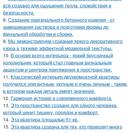
всё создано для ощущения тепла, спокойствия и
безопасности.
8.
Создание оригинального бетонного изделия - от
замешивания раствора и подготовки формы до
финальной обработки и сборки.
9.
Мы демонстрируем создание яркого декоративного
узора в технике эффектной мраморной текстуры.
10.
В основе всего интерьера - яркий брусничный
холодильник, который стал главным визуальным
акцентом и центром притяжения в пространстве.
11.
Классический интерьер двухкомнатной квартиры
получился элегантным, уютным и очень личным - таким,
в котором каждая деталь имеет значение.
12.
Гармония истории и современного комфорта.
13.
Это пространство создано для одного человека,
который ценит тишину, порядок и комфорт.
14.
Эта квартира площадью 51 кв.
15.
Эта квартира создана для тех, кто проводит много