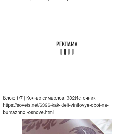
Блок: 1/7 | Кол-во символов: 332Источник:
https://sovets.net/6396-kak-kleit-vinilovye-oboi-na-
bumazhnoi-osnove.html