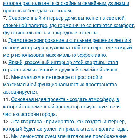
которая располагает к спокойным семейным ужинам и
приятным беседам за столом.
7.
Современный интерьер дома выполнен в светлой,
спокойной палитре, где гармонично сочетаются комфорт,
функциональность и природные акценты.
8.
Грамотное зонирование и стильные решения легли в
основу интерьера двухкомнатной квартиры, где каждый
метр использован максимально эффективно.
9.
Яркий, красочный интерьер этой квартиры стал
отражением активной и дружной семейной жизни.
10.
Минимализм в интерьере с простотой и
максимальной функциональностью пространства
ассоциируется.
11.
Основная идея проекта - создать атмосферу, в
которой современный арендатор почувствует себя
частью истории города.
12.
Эта квартира - пример того, как создать интерьер,
который будет актуален и привлекателен долгие годы.
13.
Мы демонстрируем впечатляющее преображение