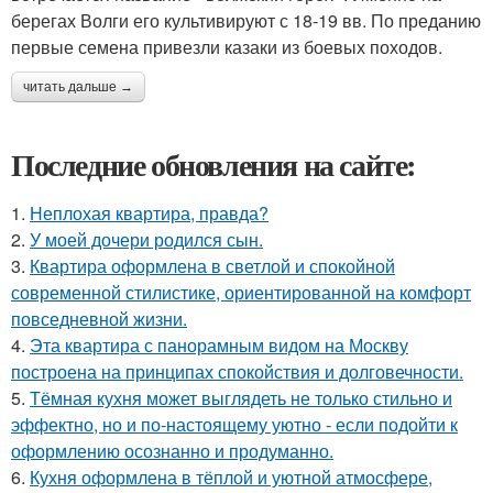
берегах Волги его культивируют с 18-19 вв. По преданию
первые семена привезли казаки из боевых походов.
читать дальше →
Последние обновления на сайте:
1.
Неплохая квартира, правда?
2.
У моей дочери родился сын.
3.
Квартира оформлена в светлой и спокойной
современной стилистике, ориентированной на комфорт
повседневной жизни.
4.
Эта квартира с панорамным видом на Москву
построена на принципах спокойствия и долговечности.
5.
Тёмная кухня может выглядеть не только стильно и
эффектно, но и по-настоящему уютно - если подойти к
оформлению осознанно и продуманно.
6.
Кухня оформлена в тёплой и уютной атмосфере,