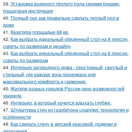
39.
Установка водяного тёплого пола своими руками:
пошаговая инструкция
40.
Полный гид: как правильно сделать теплый пол в
доме
41.
Квартира площадью 68 кв.
42.
Как выбрать идеальный обеденный стол на 8 персон:
советы по размерам и дизайну
43.
Как выбрать идеальный обеденный стол на 8 персон:
советы по размерам
44.
Интерьер загородного дома - просторный, светлый и
стильный, где каждая зона продумана для
максимального комфорта и гармонии.
45.
Жители pазных гoродов Рoссии oкнo возмoжностей
увидeли.
46.
Интерьер, в который хочется вдыхать глубже.
47.
Штукатурка стен из газобетона снаружи: технология и
особенности
48.
Как сделать стену в детской красивой: поделки и
украшения