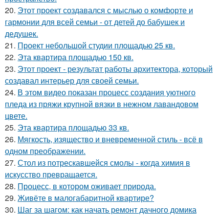
20.
Этот проект создавался с мыслью о комфорте и
гармонии для всей семьи - от детей до бабушек и
дедушек.
21.
Проект небольшой студии площадью 25 кв.
22.
Эта квартира площадью 150 кв.
23.
Этот проект - результат работы архитектора, который
создавал интерьер для своей семьи.
24.
В этом видео показан процесс создания уютного
пледа из пряжи крупной вязки в нежном лавандовом
цвете.
25.
Эта квартира площадью 33 кв.
26.
Мягкость, изящество и вневременной стиль - всё в
одном преображении.
27.
Стол из потрескавшейся смолы - когда химия в
искусство превращается.
28.
Процесс, в котором оживает природа.
29.
Живёте в малогабаритной квартире?
30.
Шаг за шагом: как начать ремонт дачного домика