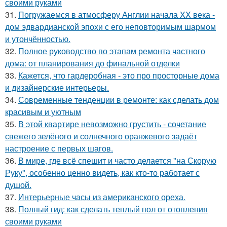
своими руками
31.
Погружаемся в атмосферу Англии начала XX века -
дом эдвардианской эпохи с его неповторимым шармом
и утончённостью.
32.
Полное руководство по этапам ремонта частного
дома: от планирования до финальной отделки
33.
Кажется, что гардеробная - это про просторные дома
и дизайнерские интерьеры.
34.
Современные тенденции в ремонте: как сделать дом
красивым и уютным
35.
В этой квартире невозможно грустить - сочетание
свежего зелёного и солнечного оранжевого задаёт
настроение с первых шагов.
36.
В мире, где всё спешит и часто делается "на Скорую
Руку", особенно ценно видеть, как кто-то работает с
душой.
37.
Интерьерные часы из американского ореха.
38.
Полный гид: как сделать теплый пол от отопления
своими руками