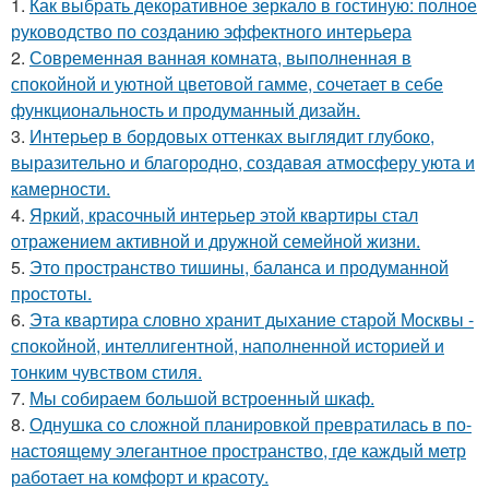
1.
Как выбрать декоративное зеркало в гостиную: полное
руководство по созданию эффектного интерьера
2.
Современная ванная комната, выполненная в
спокойной и уютной цветовой гамме, сочетает в себе
функциональность и продуманный дизайн.
3.
Интерьер в бордовых оттенках выглядит глубоко,
выразительно и благородно, создавая атмосферу уюта и
камерности.
4.
Яркий, красочный интерьер этой квартиры стал
отражением активной и дружной семейной жизни.
5.
Это пространство тишины, баланса и продуманной
простоты.
6.
Эта квартира словно хранит дыхание старой Москвы -
спокойной, интеллигентной, наполненной историей и
тонким чувством стиля.
7.
Мы собираем большой встроенный шкаф.
8.
Однушка со сложной планировкой превратилась в по-
настоящему элегантное пространство, где каждый метр
работает на комфорт и красоту.