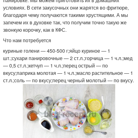
панировке. Мы можем приготовить их в домашних
условиях. В сети закусочных они жарятся во фритюре,
благодаря чему получаются такими хрустящими. А мы
запечем их в духовке так, что получим точно такую же
звонкую корочку, как в КФС.
Что нам потребуется
куриные голени — 450-500 г;яйцо куриное — 1
шт.;сухари панировочные — 2 ст.л.;горчица — 1 ч.л.;мед
— 0,5 ст.л.;кетчуп — 1 ч.л.;перец острый — по
вкусу;паприка молотая — 1 ч.л.;масло растительное — 1
ст.л.;соль — по вкусу;перец черный молотый — по вкусу.