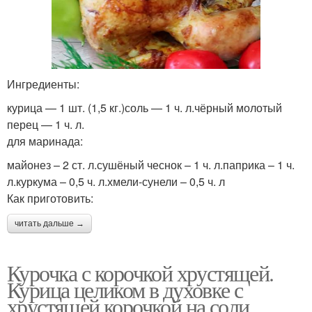
Ингредиенты:
курица — 1 шт. (1,5 кг.)соль — 1 ч. л.чёрный молотый
перец — 1 ч. л.
для маринада:
майонез – 2 ст. л.сушёный чеснок – 1 ч. л.паприка – 1 ч.
л.куркума – 0,5 ч. л.хмели-сунели – 0,5 ч. л
Как приготовить:
читать дальше →
Курочка с корочкой хрустящей.
Курица целиком в духовке с
хрустящей корочкой на соли