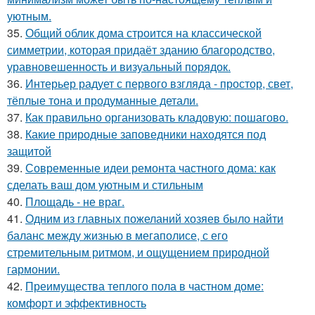
уютным.
35.
Общий облик дома строится на классической
симметрии, которая придаёт зданию благородство,
уравновешенность и визуальный порядок.
36.
Интерьер радует с первого взгляда - простор, свет,
тёплые тона и продуманные детали.
37.
Как правильно организовать кладовую: пошагово.
38.
Какие природные заповедники находятся под
защитой
39.
Современные идеи ремонта частного дома: как
сделать ваш дом уютным и стильным
40.
Площадь - не враг.
41.
Одним из главных пожеланий хозяев было найти
баланс между жизнью в мегаполисе, с его
стремительным ритмом, и ощущением природной
гармонии.
42.
Преимущества теплого пола в частном доме:
комфорт и эффективность