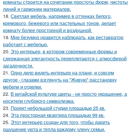
комнаты строится на сочетании простоты форм, чистоты
линий и гармонии материалов.
18.
Светлая мебель, например в оттенках белого,
кремового, бежевого или пастельных тонов, делает
комнату более просторной и воздушной.
19.
Мне безумно нравится наблюдать, как реставратор
работает с мебелью.
20.
Это интерьер, в котором современные формы и
сдержанная элегантность переплетаются с атмосферой
загадочности.
21.
Одно дело видеть интерьер на плане, и совсем
другое - глазами взглянуть на "Живую" расстановку
мебели и отделки.
22.
В китайской культуре цветы - не просто украшение, а
носители глубокого символизма.
23.
Проект небольшой студии площадью 25 кв.
24.
Эта просторная квартира площадью 99 кв.
25.
Этот интерьер создан для того, чтобы дарить
ощущение уюта и тепла каждому члену семьи.