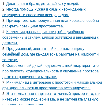
1.
Десять лет в браке, дети, всё как у людей.
2.
Иногда помощь нужна в самых неожиданных
ситуациях - и спасатели всегда рядом.
3.
Пример того, как продуманная планировка способна
раскрыть потенциал пространства.
4.
Коллекция разных прихожих, объединённых
современным стилем, мягкой эстетикой и вниманием к
деталям.
5.
Продуманный, элегантный и по-настоящему
семейный дом, где каждая зона работает на комфорт и
эстетику.
6.
Современный дизайн однокомнатной квартиры - это
про лёгкость, функциональность и ощущение простора
даже в ограниченном метраже.
7.
Минимализм в интерьере с простотой и максимальной
функциональностью пространства ассоциируется.
8.
Эта компактная квартира - отличный пример того, как
интерьер может подчёркивать, а не затмевать главную
ценность пространства.