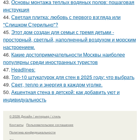
43.
Основы монтажа теплых водяных полов: пошаговая
инструкция
44.
Светлая плитка: любовь с первого взгляда или
"Слишком Стерильно"?
45.
Этот дом создан для семьи с тремя детьми -
просторный, светлый, наполненный воздухом и морским
настроением.
46.
Какие достопримечательности Москвы наиболее
популярны среди иностранных туристов
47.
Headlines:
48.
Топ-10 штукатурок для стен в 2025 году: что выбрать
49.
Свет, тепло и энергия в каждом уголке.
50.
Акцентная стена в детской: как добавить уют и
индивидуальность
© 2026 Дизайн / интерьер / стиль
Контакты
Пользовательское соглашение
Политика конфидециальности