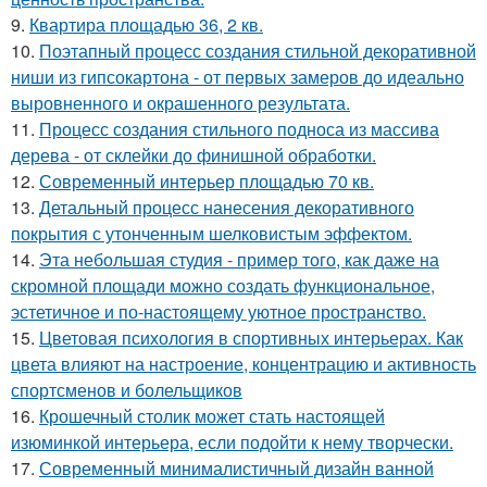
9.
Квартира площадью 36, 2 кв.
10.
Поэтапный процесс создания стильной декоративной
ниши из гипсокартона - от первых замеров до идеально
выровненного и окрашенного результата.
11.
Процесс создания стильного подноса из массива
дерева - от склейки до финишной обработки.
12.
Современный интерьер площадью 70 кв.
13.
Детальный процесс нанесения декоративного
покрытия с утонченным шелковистым эффектом.
14.
Эта небольшая студия - пример того, как даже на
скромной площади можно создать функциональное,
эстетичное и по-настоящему уютное пространство.
15.
Цветовая психология в спортивных интерьерах. Как
цвета влияют на настроение, концентрацию и активность
спортсменов и болельщиков
16.
Крошечный столик может стать настоящей
изюминкой интерьера, если подойти к нему творчески.
17.
Современный минималистичный дизайн ванной