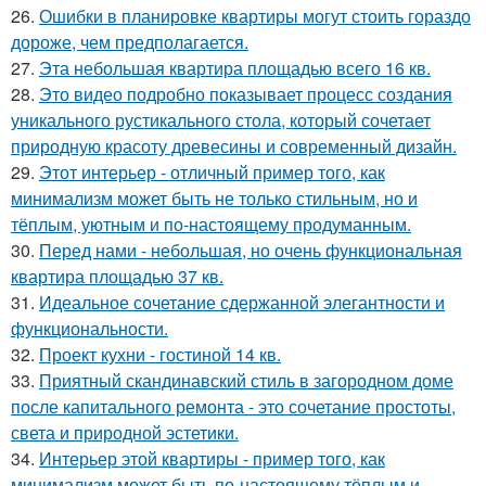
26.
Ошибки в планировке квартиры могут стоить гораздо
дороже, чем предполагается.
27.
Эта небольшая квартира площадью всего 16 кв.
28.
Это видео подробно показывает процесс создания
уникального рустикального стола, который сочетает
природную красоту древесины и современный дизайн.
29.
Этот интерьер - отличный пример того, как
минимализм может быть не только стильным, но и
тёплым, уютным и по-настоящему продуманным.
30.
Перед нами - небольшая, но очень функциональная
квартира площадью 37 кв.
31.
Идеальное сочетание сдержанной элегантности и
функциональности.
32.
Проект кухни - гостиной 14 кв.
33.
Приятный скандинавский стиль в загородном доме
после капитального ремонта - это сочетание простоты,
света и природной эстетики.
34.
Интерьер этой квартиры - пример того, как
минимализм может быть по-настоящему тёплым и