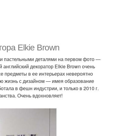
ора Elkie Brown
ми пастельными деталями на первом фото —
й английский декоратор Elkie Brown очень
все предметы в ее интерьерах невероятно
вою жизнь с дизайном — имея образование
тала в фешн индустрии, и только в 2010 г.
нства. Очень вдохновляет!