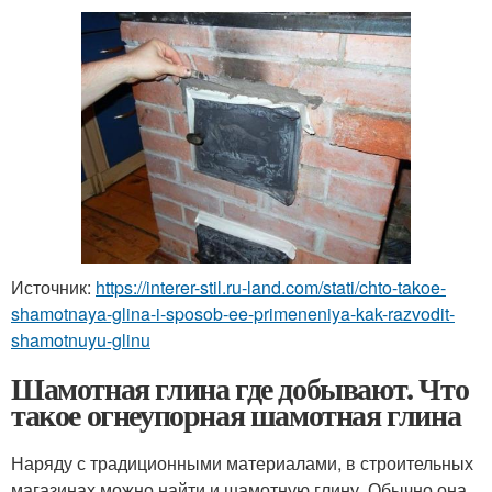
Источник:
https://interer-stil.ru-land.com/stati/chto-takoe-
shamotnaya-glina-i-sposob-ee-primeneniya-kak-razvodit-
shamotnuyu-glinu
Шамотная глина где добывают. Что
такое огнеупорная шамотная глина
Наряду с традиционными материалами, в строительных
магазинах можно найти и шамотную глину. Обычно она