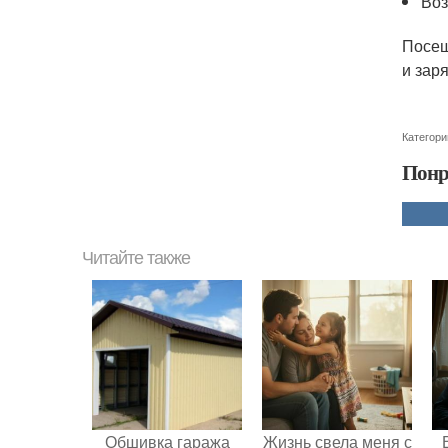
Воз
Посещ
и зар
Категори
Понр
Читайте также
Обшивка гаража
Жизнь свела меня с