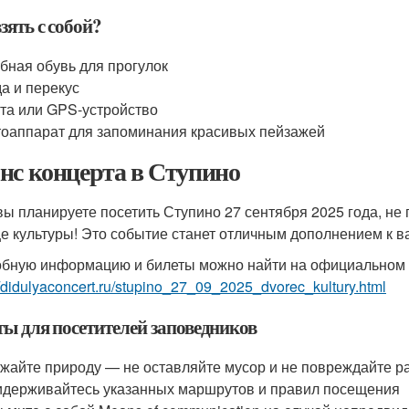
зять с собой?
бная обувь для прогулок
а и перекус
та или GPS-устройство
оаппарат для запоминания красивых пейзажей
нс концерта в Ступино
вы планируете посетить Ступино 27 сентября 2025 года, не
е культуры! Это событие станет отличным дополнением к в
бную информацию и билеты можно найти на официальном 
//didulyaconcert.ru/stupino_27_09_2025_dvorec_kultury.html
ты для посетителей заповедников
жайте природу — не оставляйте мусор и не повреждайте р
держивайтесь указанных маршрутов и правил посещения