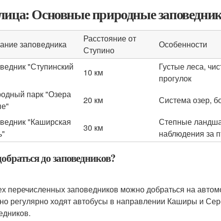
лица: Основные природные заповедник
Расстояние от
ание заповедника
Особенности
Ступино
ведник "Ступинский
Густые леса, чи
10 км
прогулок
одный парк "Озера
20 км
Система озер, б
е"
ведник "Каширская
Степные ландшаф
30 км
ь"
наблюдения за 
добраться до заповедников?
ех перечисленных заповедников можно добраться на автом
но регулярно ходят автобусы в направлении Каширы и Сер
едников.