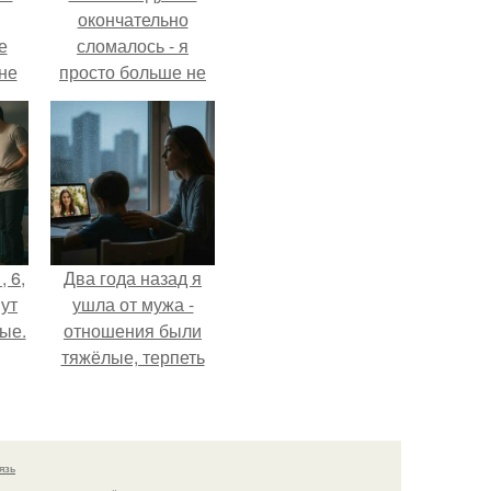
окончательно
е
сломалось - я
 не
просто больше не
для
тянула всё одна.
и
е
, 6,
Два года назад я
ут
ушла от мужа -
ые.
отношения были
тяжёлые, терпеть
дальше просто не
могла.
язь