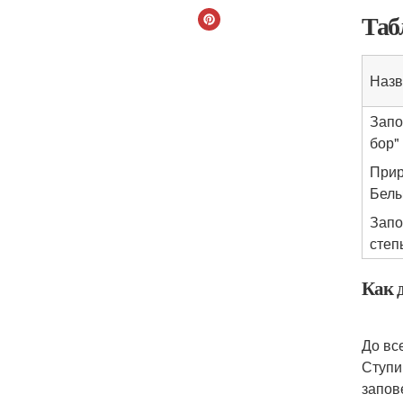
Таб
Назв
Запо
бор"
Прир
Белы
Запо
степ
Как 
До вс
Ступи
запов