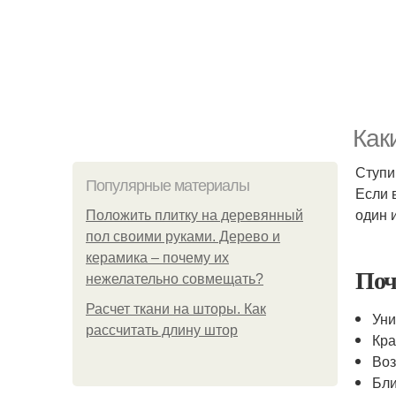
Как
Ступи
Популярные материалы
Если 
один 
Положить плитку на деревянный
пол своими руками. Дерево и
керамика – почему их
Поч
нежелательно совмещать?
Расчет ткани на шторы. Как
Уни
рассчитать длину штор
Кра
Воз
Бли