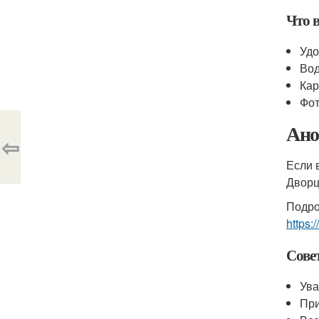
Что в
Удо
Вод
Кар
Фот
Ано
⇦
Если 
Дворц
Подро
https:
Сове
Ува
При