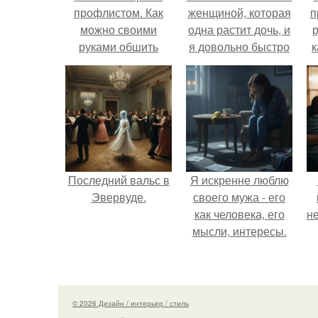
профлистом. Как
женщиной, которая
п
можно своими
одна растит дочь, и
р
руками обшить
я довольно быстро
к
гараж профлистом
привязался к ним
снаружи,
обеим.
пошаговая
инструкция
Последний вальс в
Я искренне люблю
Эвервуде.
своего мужа - его
как человека, его
н
мысли, интересы.
© 2026 Дизайн / интерьер / стиль