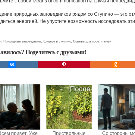
ьмите с собой Means of communication на случай непредви
ение природных заповедников рядом со Ступино — это отл
ядиться энергией. Не упустите возможность исследовать эт
и:
Природные заповедники
,
Концерт в ступино
,
Советы для посетителей
авилось? Поделитесь с друзьями!
Всем привет. Уже
Приствольные
Со стороны м