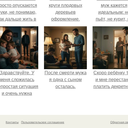
росто опускаются
круги плодовых
муж кажется
уки, не понимаю,
деревьев
идеальным: н
ак дальше жить в
оформление.
пьёт, не курит,
этой ситуации.
Приствольные
даёт поводов 
круги для
ревности, с
кустарников своими
ребёнком
руками
справляется
отлично, да 
готовит лучш
многих.
Здравствуйте. У
После смерти мужа
Скоро ребёнку 1
меня сложилась
я одна с сыном
и мне перестан
епростая ситуация
осталась.
платить декретн
и очень нужна
помощь со
стороны.
Контакты
Пользовательское соглашение
Обратная св