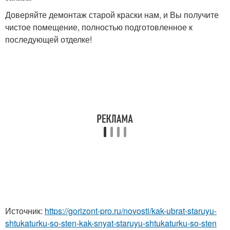
Доверяйте демонтаж старой краски нам, и Вы получите
чистое помещение, полностью подготовленное к
последующей отделке!
Источник:
https://gorizont-pro.ru/novosti/kak-ubrat-staruyu-
shtukaturku-so-sten-kak-snyat-staruyu-shtukaturku-so-sten