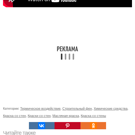
Категории:
Термическое воздействие
,
Строительный фен
,
Химические средства
,
Краска со стен
,
Краски со стен
,
Масляная краска
,
Краска со стены
Читайте также