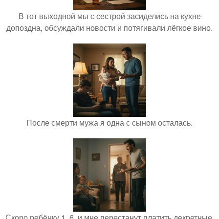
В тот выходной мы с сестрой засиделись на кухне
допоздна, обсуждали новости и потягивали лёгкое вино.
После смерти мужа я одна с сыном осталась.
Скоро ребёнку 1, 6, и мне перестанут платить декретные.