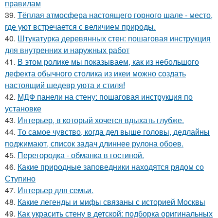
правилам
39.
Тёплая атмосфера настоящего горного шале - место,
где уют встречается с величием природы.
40.
Штукатурка деревянных стен: пошаговая инструкция
для внутренних и наружных работ
41.
В этом ролике мы показываем, как из небольшого
дефекта обычного столика из икеи можно создать
настоящий шедевр уюта и стиля!
42.
МДФ панели на стену: пошаговая инструкция по
установке
43.
Интерьер, в который хочется вдыхать глубже.
44.
То самое чувство, когда дел выше головы, дедлайны
поджимают, список задач длиннее рулона обоев.
45.
Перегородка - обманка в гостиной.
46.
Какие природные заповедники находятся рядом со
Ступино
47.
Интерьер для семьи.
48.
Какие легенды и мифы связаны с историей Москвы
49.
Как украсить стену в детской: подборка оригинальных