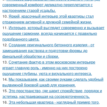
современный комфорт деликатно переплетается с
настроением старой усадьбы.
10.
Яркий, красочный интерьер этой квартиры стал
отражением активной и дружной семейной жизни.
11.
Интерьер, который выглядит современно и вызывает
ощущение гармонии, всегда начинается с правильно
подобранного цвета.
12.
Создание оригинального бетонного изделия - от
замешивания раствора и подготовки формы до
финальной обработки и сборки.
13.
Сочетание фактур в этом московском интерьере
играет главную роль - именно на них построено
ощущение глубины, уюта и визуального интереса.
14.
Мы показываем, как своими руками сделать удобный
выдвижной боковой шкаф для хранения.
15.
Это пространство, где царит спокойствие, порядок и
эстетика, настраивающая на сосредоточенность.
16.
Эта небольшая квартира - наглядный пример того,