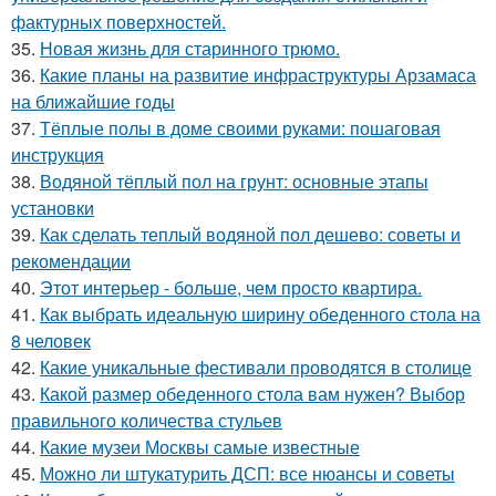
фактурных поверхностей.
35.
Новая жизнь для старинного трюмо.
36.
Какие планы на развитие инфраструктуры Арзамаса
на ближайшие годы
37.
Тёплые полы в доме своими руками: пошаговая
инструкция
38.
Водяной тёплый пол на грунт: основные этапы
установки
39.
Как сделать теплый водяной пол дешево: советы и
рекомендации
40.
Этот интерьер - больше, чем просто квартира.
41.
Как выбрать идеальную ширину обеденного стола на
8 человек
42.
Какие уникальные фестивали проводятся в столице
43.
Какой размер обеденного стола вам нужен? Выбор
правильного количества стульев
44.
Какие музеи Москвы самые известные
45.
Можно ли штукатурить ДСП: все нюансы и советы