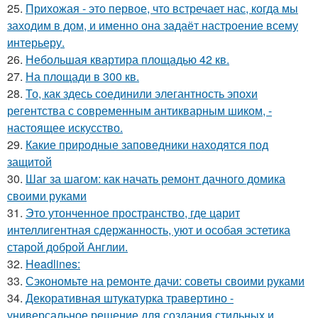
25.
Прихожая - это первое, что встречает нас, когда мы
заходим в дом, и именно она задаёт настроение всему
интерьеру.
26.
Небольшая квартира площадью 42 кв.
27.
На площади в 300 кв.
28.
То, как здесь соединили элегантность эпохи
регентства с современным антикварным шиком, -
настоящее искусство.
29.
Какие природные заповедники находятся под
защитой
30.
Шаг за шагом: как начать ремонт дачного домика
своими руками
31.
Это утонченное пространство, где царит
интеллигентная сдержанность, уют и особая эстетика
старой доброй Англии.
32.
Headlines:
33.
Сэкономьте на ремонте дачи: советы своими руками
34.
Декоративная штукатурка травертино -
универсальное решение для создания стильных и