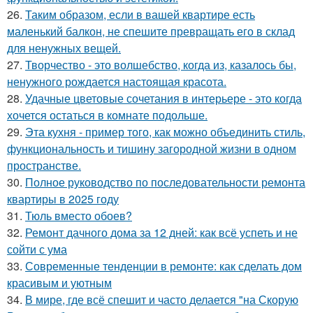
26.
Таким образом, если в вашей квартире есть
маленький балкон, не спешите превращать его в склад
для ненужных вещей.
27.
Творчество - это волшебство, когда из, казалось бы,
ненужного рождается настоящая красота.
28.
Удачные цветовые сочетания в интерьере - это когда
хочется остаться в комнате подольше.
29.
Эта кухня - пример того, как можно объединить стиль,
функциональность и тишину загородной жизни в одном
пространстве.
30.
Полное руководство по последовательности ремонта
квартиры в 2025 году
31.
Тюль вместо обоев?
32.
Ремонт дачного дома за 12 дней: как всё успеть и не
сойти с ума
33.
Современные тенденции в ремонте: как сделать дом
красивым и уютным
34.
В мире, где всё спешит и часто делается "на Скорую