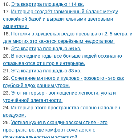
16.
Эта квартира площадью 114 кв.
17.
Интерьер создаёт гармоничный баланс между
спокойной базой и выразительными цветовыми
акцентами.
18.
Потолки в хрущёвках редко превышают 2, 5 метра, и
для многих это кажется серьёзным недостатком.
19.
Эта квартира площадью 56 кв.
20.
В последние годы всё больше людей осознанно
отказываются от штор в интерьере.
21.
Эта квартира площадью 33 кв.
22.
Сочетание мятного и пудрово - розового - это как
глубокий вдох ранним утром.
23.
Этот интерьер - воплощение легкости, уюта и
утончённой элегантности.
24.
Интерьер этого пространства словно наполнен
воздухом.
25.
Уютная кухня в скандинавском стиле - это
пространство, где комфорт сочетается с
функциональностью и эстетикой.