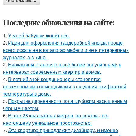
читать дальше →
Последние обновления на сайте:
1.
У моей бабушки живёт пёс.
2.
Идеи для оформления гардеробной иногда проще
всего искать не в каталогах мебели и не в интерьерных
журналах, а в кино.
3.
Биокамины становятся всё более популярными в
интерьерах современных квартир и домов.
4.
В летний зной кондиционеры становятся
незаменимыми помощниками в создании комфортной
температуры в доме.
5.
Покрытие деревянного пола глубоким насыщенным
чёрным цветом.
6.
Всего 25 квадратных метров, но внутри - по-
настоящему уникальное пространство.
7.
Эта квартира принадлежит дизайнеру, и именно