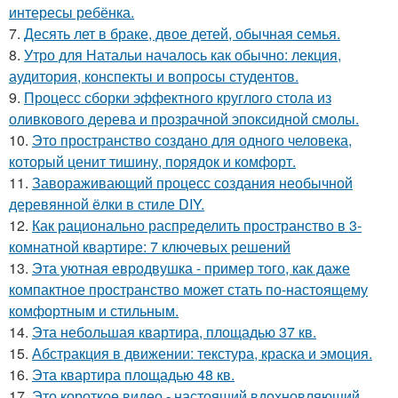
интересы ребёнка.
7.
Десять лет в браке, двое детей, обычная семья.
8.
Утро для Натальи началось как обычно: лекция,
аудитория, конспекты и вопросы студентов.
9.
Процесс сборки эффектного круглого стола из
оливкового дерева и прозрачной эпоксидной смолы.
10.
Это пространство создано для одного человека,
который ценит тишину, порядок и комфорт.
11.
Завораживающий процесс создания необычной
деревянной ёлки в стиле DIY.
12.
Как рационально распределить пространство в 3-
комнатной квартире: 7 ключевых решений
13.
Эта уютная евродвушка - пример того, как даже
компактное пространство может стать по-настоящему
комфортным и стильным.
14.
Эта небольшая квартира, площадью 37 кв.
15.
Абстракция в движении: текстура, краска и эмоция.
16.
Эта квартира площадью 48 кв.
17.
Это короткое видео - настоящий вдохновляющий