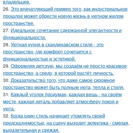
владельцев.
26.
Это впечатляющий пример того, как индустриальное
прошлое может обрести новую жизнь в уютном жилом
пространстве.
27.
Идеальное сочетание сдержанной элегантности и
функциональности.
28.
Уютная кухня в скандинавском стиле - это
пространство, где комфорт сочетается с
функциональностью и эстетикой.
29.
Оформляя детскую, мы создаём не просто красивое
пространство, а среду, в которой растёт личность.
30.
Доказательство того, что даже самое скромное
пространство может быть полным уюта, тепла и стиля.
31.
Каждый уголок продуман, каждая вещь - на своём
месте, каждая деталь добавляет атмосферу покоя и
уюта.
32.
Когда один стиль начинает утомлять своей
предсказуемостью, на сцену выходит эклектика - смелая,
выразительная и свежая.