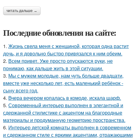
читать дальше →
Последние обновления на сайте:
1.
Жизнь свела меня с женщиной, которая одна растит
дочь, и я довольно быстро привязался к ним обеим.
2.
Всем привет. Уже просто опускаются руки, не
понимаю, как дальше жить в этой ситуации.
3.
Мы с мужем молодые, нам чуть больше двадцати,
вместе уже несколько лет, есть маленький ребёнок -
сыну всего год.
4.
Вчера вечером копалась в комоде, искала шарф.
5.
Современный интерьер выполнен в элегантной и
сдержанной стилистике с акцентом на благородные
материалы и продуманную геометрию пространства.
6.
Интерьер детской комнаты выполнен в современном
и сдержанном стиле с яркими акцентами, отражающими