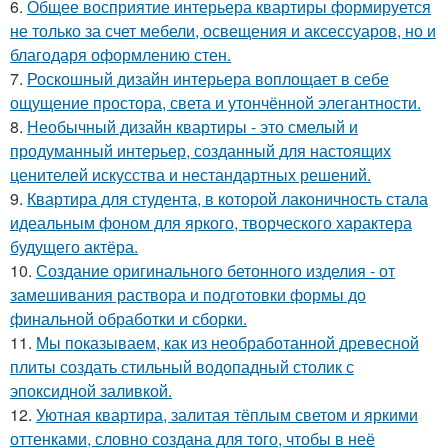
6.
Общее восприятие интерьера квартиры формируется
не только за счет мебели, освещения и аксессуаров, но и
благодаря оформлению стен.
7.
Роскошный дизайн интерьера воплощает в себе
ощущение простора, света и утончённой элегантности.
8.
Необычный дизайн квартиры - это смелый и
продуманный интерьер, созданный для настоящих
ценителей искусства и нестандартных решений.
9.
Квартира для студента, в которой лаконичность стала
идеальным фоном для яркого, творческого характера
будущего актёра.
10.
Создание оригинального бетонного изделия - от
замешивания раствора и подготовки формы до
финальной обработки и сборки.
11.
Мы показываем, как из необработанной древесной
плиты создать стильный водопадный столик с
эпоксидной заливкой.
12.
Уютная квартира, залитая тёплым светом и яркими
оттенками, словно создана для того, чтобы в неё