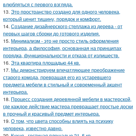
влюбляться с первого взгляда.
13.
Это пространство создано для одного человека,
который ценит тишину, порядок и комфорт.
14.
Создание дизайнерского стеллажа из дерева - от
первых шагов сборки до готового изделия.
15.
Минимализм - это не просто стиль оформления
интерьера, а философия, основанная на принципах
порядка, функциональности и отказа от излишеств.
16.
Эта квартира площадью 44 кв.
17.
Мы демонстрируем впечатляющее преображение
старого комода, превращая его из устаревшего
предмета мебели в стильный и современный акцент
интерьера.
18.
Процесс создания деревянной мебели в мастерской,
где каждое действие мастера превращает простые доски
в прочный и красивый предмет интерьера.
19.
О том, что цвета способны влиять на психику
человека, известно давно.
20.
Кухня - гостиная площадью 21, 5 кв.