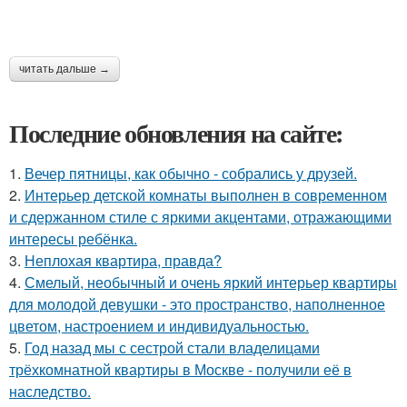
читать дальше →
Последние обновления на сайте:
1.
Вечер пятницы, как обычно - собрались у друзей.
2.
Интерьер детской комнаты выполнен в современном
и сдержанном стиле с яркими акцентами, отражающими
интересы ребёнка.
3.
Неплохая квартира, правда?
4.
Смелый, необычный и очень яркий интерьер квартиры
для молодой девушки - это пространство, наполненное
цветом, настроением и индивидуальностью.
5.
Год назад мы с сестрой стали владелицами
трёхкомнатной квартиры в Москве - получили её в
наследство.