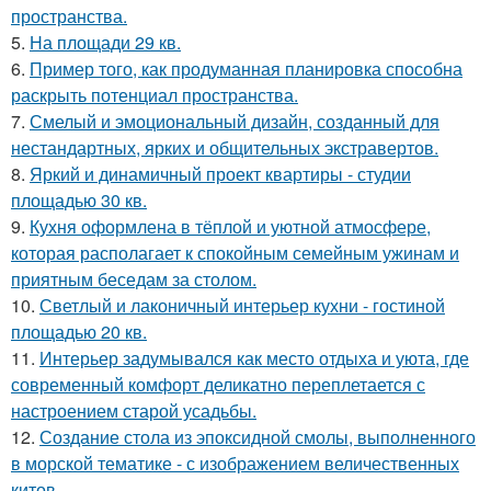
пространства.
5.
На площади 29 кв.
6.
Пример того, как продуманная планировка способна
раскрыть потенциал пространства.
7.
Смелый и эмоциональный дизайн, созданный для
нестандартных, ярких и общительных экстравертов.
8.
Яркий и динамичный проект квартиры - студии
площадью 30 кв.
9.
Кухня оформлена в тёплой и уютной атмосфере,
которая располагает к спокойным семейным ужинам и
приятным беседам за столом.
10.
Светлый и лаконичный интерьер кухни - гостиной
площадью 20 кв.
11.
Интерьер задумывался как место отдыха и уюта, где
современный комфорт деликатно переплетается с
настроением старой усадьбы.
12.
Создание стола из эпоксидной смолы, выполненного
в морской тематике - с изображением величественных
китов.