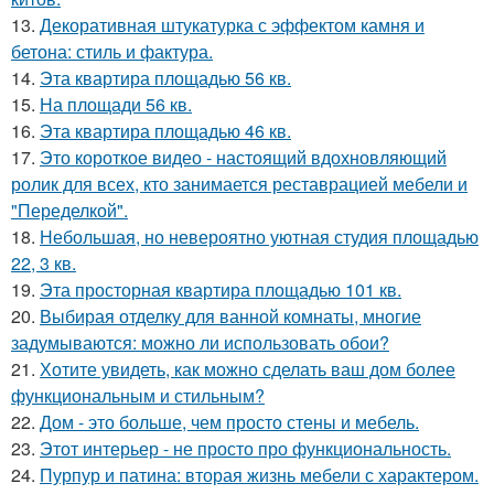
13.
Декоративная штукатурка с эффектом камня и
бетона: стиль и фактура.
14.
Эта квартира площадью 56 кв.
15.
На площади 56 кв.
16.
Эта квартира площадью 46 кв.
17.
Это короткое видео - настоящий вдохновляющий
ролик для всех, кто занимается реставрацией мебели и
"Переделкой".
18.
Небольшая, но невероятно уютная студия площадью
22, 3 кв.
19.
Эта просторная квартира площадью 101 кв.
20.
Выбирая отделку для ванной комнаты, многие
задумываются: можно ли использовать обои?
21.
Хотите увидеть, как можно сделать ваш дом более
функциональным и стильным?
22.
Дом - это больше, чем просто стены и мебель.
23.
Этот интерьер - не просто про функциональность.
24.
Пурпур и патина: вторая жизнь мебели с характером.