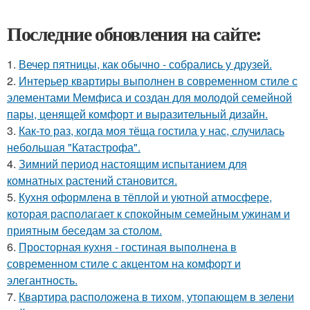
Последние обновления на сайте:
1.
Вечер пятницы, как обычно - собрались у друзей.
2.
Интерьер квартиры выполнен в современном стиле с
элементами Мемфиса и создан для молодой семейной
пары, ценящей комфорт и выразительный дизайн.
3.
Как-то раз, когда моя тёща гостила у нас, случилась
небольшая "Катастрофа".
4.
Зимний период настоящим испытанием для
комнатных растений становится.
5.
Кухня оформлена в тёплой и уютной атмосфере,
которая располагает к спокойным семейным ужинам и
приятным беседам за столом.
6.
Просторная кухня - гостиная выполнена в
современном стиле с акцентом на комфорт и
элегантность.
7.
Квартира расположена в тихом, утопающем в зелени