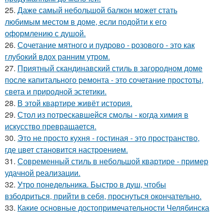
25.
Даже самый небольшой балкон может стать
любимым местом в доме, если подойти к его
оформлению с душой.
26.
Сочетание мятного и пудрово - розового - это как
глубокий вдох ранним утром.
27.
Приятный скандинавский стиль в загородном доме
после капитального ремонта - это сочетание простоты,
света и природной эстетики.
28.
В этой квартире живёт история.
29.
Стол из потрескавшейся смолы - когда химия в
искусство превращается.
30.
Это не просто кухня - гостиная - это пространство,
где цвет становится настроением.
31.
Современный стиль в небольшой квартире - пример
удачной реализации.
32.
Утро понедельника. Быстро в душ, чтобы
взбодриться, прийти в себя, проснуться окончательно.
33.
Какие основные достопримечательности Челябинска