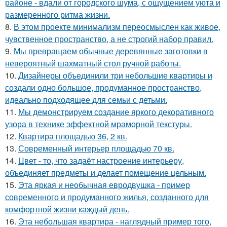
районе - вдали от городского шума, с ощущением уюта и
размеренного ритма жизни.
8.
В этом проекте минимализм переосмыслен как живое,
чувственное пространство, а не строгий набор правил.
9.
Мы превращаем обычные деревянные заготовки в
невероятный шахматный стол ручной работы.
10.
Дизайнеры объединили три небольшие квартиры и
создали одно большое, продуманное пространство,
идеально подходящее для семьи с детьми.
11.
Мы демонстрируем создание яркого декоративного
узора в технике эффектной мраморной текстуры.
12.
Квартира площадью 36, 2 кв.
13.
Современный интерьер площадью 70 кв.
14.
Цвет - то, что задаёт настроение интерьеру,
объединяет предметы и делает помещение цельным.
15.
Эта яркая и необычная евродвушка - пример
современного и продуманного жилья, созданного для
комфортной жизни каждый день.
16.
Эта небольшая квартира - наглядный пример того,