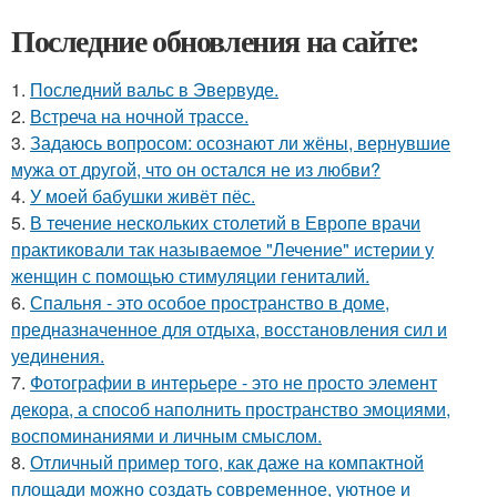
Последние обновления на сайте:
1.
Последний вальс в Эвервуде.
2.
Встреча на ночной трассе.
3.
Задаюсь вопросом: осознают ли жёны, вернувшие
мужа от другой, что он остался не из любви?
4.
У моей бабушки живёт пёс.
5.
В течение нескольких столетий в Европе врачи
практиковали так называемое "Лечение" истерии у
женщин с помощью стимуляции гениталий.
6.
Спальня - это особое пространство в доме,
предназначенное для отдыха, восстановления сил и
уединения.
7.
Фотографии в интерьере - это не просто элемент
декора, а способ наполнить пространство эмоциями,
воспоминаниями и личным смыслом.
8.
Отличный пример того, как даже на компактной
площади можно создать современное, уютное и