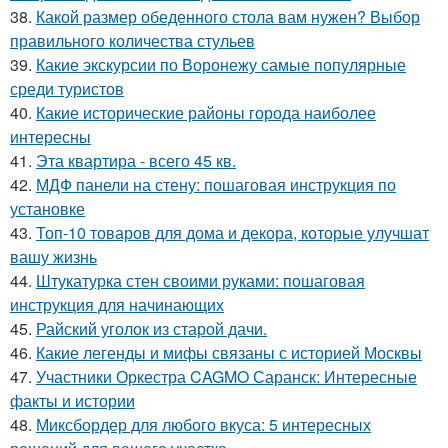
38.
Какой размер обеденного стола вам нужен? Выбор
правильного количества стульев
39.
Какие экскурсии по Воронежу самые популярные
среди туристов
40.
Какие исторические районы города наиболее
интересны
41.
Эта квартира - всего 45 кв.
42.
МДФ панели на стену: пошаговая инструкция по
установке
43.
Топ-10 товаров для дома и декора, которые улучшат
вашу жизнь
44.
Штукатурка стен своими руками: пошаговая
инструкция для начинающих
45.
Райский уголок из старой дачи.
46.
Какие легенды и мифы связаны с историей Москвы
47.
Участники Оркестра CAGMO Саранск: Интересные
факты и истории
48.
Миксбордер для любого вкуса: 5 интересных