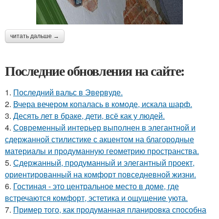
читать дальше →
Последние обновления на сайте:
1.
Последний вальс в Эвервуде.
2.
Вчера вечером копалась в комоде, искала шарф.
3.
Десять лет в браке, дети, всё как у людей.
4.
Современный интерьер выполнен в элегантной и
сдержанной стилистике с акцентом на благородные
материалы и продуманную геометрию пространства.
5.
Сдержанный, продуманный и элегантный проект,
ориентированный на комфорт повседневной жизни.
6.
Гостиная - это центральное место в доме, где
встречаются комфорт, эстетика и ощущение уюта.
7.
Пример того, как продуманная планировка способна