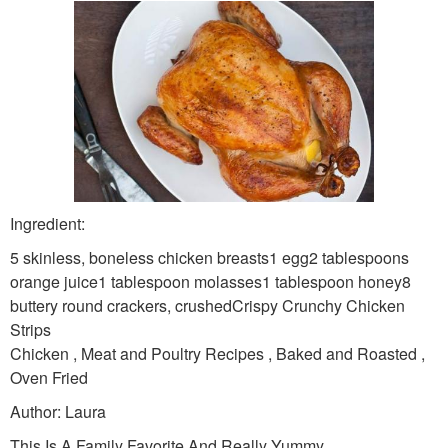
Ingredient:
5 skinless, boneless chicken breasts1 egg2 tablespoons
orange juice1 tablespoon molasses1 tablespoon honey8
buttery round crackers, crushedCrispy Crunchy Chicken
Strips
Chicken , Meat and Poultry Recipes , Baked and Roasted ,
Oven Fried
Author: Laura
This Is A Family Favorite And Really Yummy.