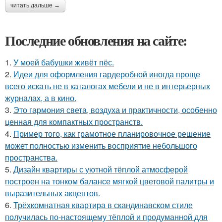
читать дальше →
Последние обновления на сайте:
1.
У моей бабушки живёт пёс.
2.
Идеи для оформления гардеробной иногда проще
всего искать не в каталогах мебели и не в интерьерных
журналах, а в кино.
3.
Это гармония света, воздуха и практичности, особенно
ценная для компактных пространств.
4.
Пример того, как грамотное планировочное решение
может полностью изменить восприятие небольшого
пространства.
5.
Дизайн квартиры с уютной тёплой атмосферой
построен на тонком балансе мягкой цветовой палитры и
выразительных акцентов.
6.
Трёхкомнатная квартира в скандинавском стиле
получилась по-настоящему тёплой и продуманной для