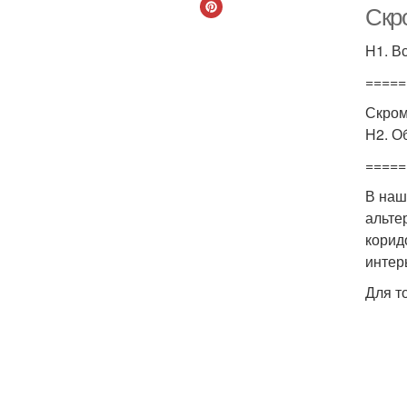
Скр
H1. В
=====
Скром
H2. О
=====
В наш
альте
корид
интер
Для т