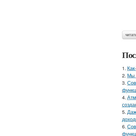
читат
Пос
1.
Как
2.
Мы 
3.
Сов
функц
4.
Атм
созда
5.
Даж
доход
6.
Сов
функц