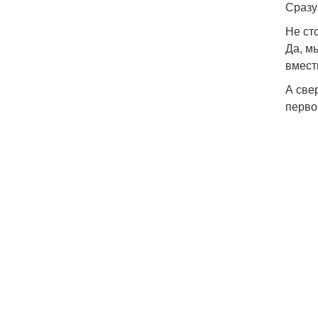
Сразу
Не ст
Да, м
вмест
А све
перво