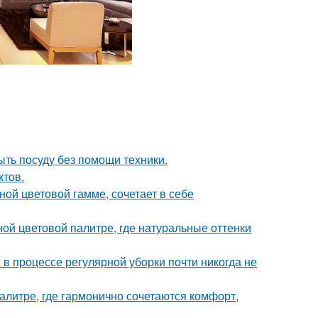
ыть посуду без помощи техники.
ктов.
ой цветовой гамме, сочетает в себе
ой цветовой палитре, где натуральные оттенки
 в процессе регулярной уборки почти никогда не
литре, где гармонично сочетаются комфорт,