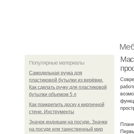
Меб
Мас
Популярные материалы
про
Самодельная ручка для
Совре
пластиковой бутылки из верёвки.
работ
Как сделать ручку для пластиковой
возмо
бутылки объемом 5 л
функц
Как прикрепить доску к кирпичной
прост
стене. Инструменты
Значок индукции на посуде. Значки
Плани
на посуде или таинственный мир
Первы