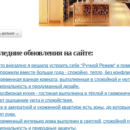
ь дальше →
ледние обновления на сайте:
-то внезапно я решила устроить себе "Ручной Режим" и пом
прожили вместе больше года - спокойно, тепло, без конфли
ременная ванная комната, выполненная в спокойной и уютн
иональность и продуманный дизайн.
осферная кухня - гостиная выполнена в тёплой и гармоничн
ют ощущение уюта и спокойствия.
е в аккуратной и ухоженной квартире есть зоны, до которых
ят руки.
ременный интерьер дома выполнен в светлой, спокойной па
иональность и природные акценты.