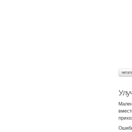
читат
Улу
Мален
вмест
прихо
Ошибк