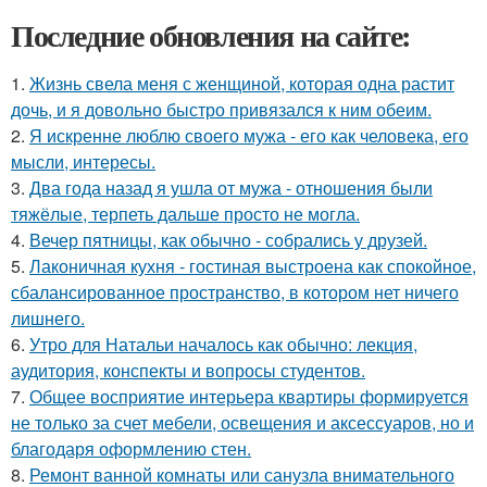
Последние обновления на сайте:
1.
Жизнь свела меня с женщиной, которая одна растит
дочь, и я довольно быстро привязался к ним обеим.
2.
Я искренне люблю своего мужа - его как человека, его
мысли, интересы.
3.
Два года назад я ушла от мужа - отношения были
тяжёлые, терпеть дальше просто не могла.
4.
Вечер пятницы, как обычно - собрались у друзей.
5.
Лаконичная кухня - гостиная выстроена как спокойное,
сбалансированное пространство, в котором нет ничего
лишнего.
6.
Утро для Натальи началось как обычно: лекция,
аудитория, конспекты и вопросы студентов.
7.
Общее восприятие интерьера квартиры формируется
не только за счет мебели, освещения и аксессуаров, но и
благодаря оформлению стен.
8.
Ремонт ванной комнаты или санузла внимательного