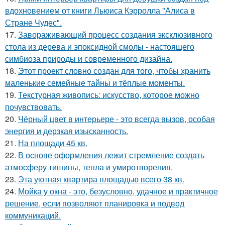
вдохновением от книги Льюиса Кэрролла "Алиса в
Стране Чудес".
17.
Завораживающий процесс создания эксклюзивного
стола из дерева и эпоксидной смолы - настоящего
симбиоза природы и современного дизайна.
18.
Этот проект словно создан для того, чтобы хранить
маленькие семейные тайны и тёплые моменты.
19.
Текстурная живопись: искусство, которое можно
почувствовать.
20.
Чёрный цвет в интерьере - это всегда вызов, особая
энергия и дерзкая изысканность.
21.
На площади 45 кв.
22.
В основе оформления лежит стремление создать
атмосферу тишины, тепла и умиротворения.
23.
Эта уютная квартира площадью всего 38 кв.
24.
Мойка у окна - это, безусловно, удачное и практичное
решение, если позволяют планировка и подвод
коммуникаций.