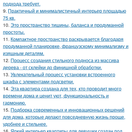
подхода требует.
9.
Практичный и минималистичный интерьер площадью
75 кв.
10.
Это пространство тишины, баланса и продуманной
простоты.
11.
Компактное пространство раскрывается благодаря
продуманной планировке, французскому минимализму и
изящным деталям.
12.
Процесс создания стильного подноса из массива
дерева - от склейки до финишной обработки.
13.
Увлекательный процесс установки встроенного
шкафа с элементами подсветки.
14.
Эта квартира создана для тех, кто проводит много
времени дома и ценит уют, функциональность и
гармонию.
15.
Подборка современных и инновационных решений
для дома, которые делают повседневную жизнь проще,
удобнее и стильнее.
16.
Яркий интерьер квартиры для девушки создан под