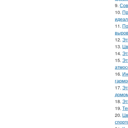
9.
Сов
10.
Пр
идеал
11.
По
выров
12.
Эт
13.
Цв
14.
Эт
15.
Эт
атмос
16.
Ин
гармо
17.
Эт
домом
18.
Эт
19.
Те
20.
Цв
спорт