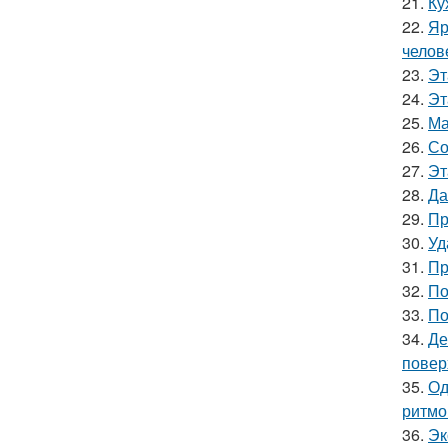
21.
Ку
22.
Яр
челов
23.
Эт
24.
Эт
25.
Ма
26.
Со
27.
Эт
28.
Да
29.
Пр
30.
Уд
31.
Пр
32.
По
33.
По
34.
Де
повер
35.
Од
ритмо
36.
Эк