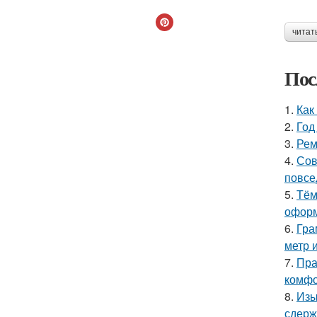
читат
Пос
1.
Как
2.
Год
3.
Рем
4.
Сов
повсе
5.
Тём
оформ
6.
Гра
метр 
7.
Пра
комфо
8.
Изы
сдерж