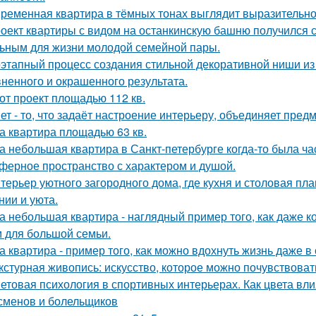
ременная квартира в тёмных тонах выглядит выразительно,
оект квартиры с видом на останкинскую башню получился 
ьным для жизни молодой семейной пары.
этапный процесс создания стильной декоративной ниши из 
ненного и окрашенного результата.
от проект площадью 112 кв.
ет - то, что задаёт настроение интерьеру, объединяет пре
а квартира площадью 63 кв.
а небольшая квартира в Санкт-петербурге когда-то была ча
ферное пространство с характером и душой.
терьер уютного загородного дома, где кухня и столовая пл
нии и уюта.
а небольшая квартира - наглядный пример того, как даже 
 для большой семьи.
а квартира - пример того, как можно вдохнуть жизнь даже 
кстурная живопись: искусство, которое можно почувствоват
етовая психология в спортивных интерьерах. Как цвета вли
сменов и болельщиков