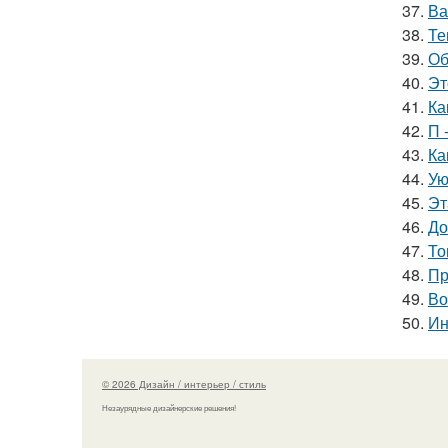
37.
Ва
38.
Те
39.
Об
40.
Эт
41.
Ка
42.
П 
43.
Ка
44.
Ую
45.
Эт
46.
До
47.
То
48.
Пр
49.
Во
50.
Ин
© 2026 Дизайн / интерьер / стиль
Незаурядные дизайнерские решения!