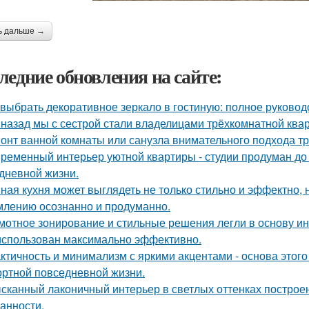
ь дальше →
ледние обновления на сайте:
 выбрать декоративное зеркало в гостиную: полное руково
 назад мы с сестрой стали владелицами трёхкомнатной квар
онт ванной комнаты или санузла внимательного подхода тр
ременный интерьер уютной квартиры - студии продуман до
дневной жизни.
ная кухня может выглядеть не только стильно и эффектно, н
лению осознанно и продуманно.
мотное зонирование и стильные решения легли в основу ин
использован максимально эффективно.
ктичность и минимализм с яркими акцентами - основа этого
ртной повседневной жизни.
сканный лаконичный интерьер в светлых оттенках построен
анности.