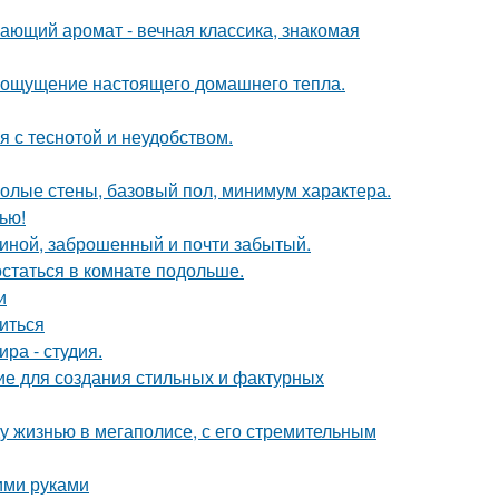
ающий аромат - вечная классика, знакомая
ать ощущение настоящего домашнего тепла.
 с теснотой и неудобством.
 голые стены, базовый пол, минимум характера.
ью!
чиной, заброшенный и почти забытый.
остаться в комнате подольше.
и
биться
ра - студия.
ие для создания стильных и фактурных
у жизнью в мегаполисе, с его стремительным
ими руками