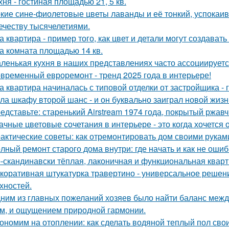
хня - гостиная площадью 21, 5 кв.
кие сине-фиолетовые цветы лаванды и её тонкий, успокаив
ечеству тысячелетиями.
а квартира - пример того, как цвет и детали могут создав
а комната площадью 14 кв.
ленькая кухня в наших представлениях часто ассоциируется
временный евроремонт - тренд 2025 года в интерьере!
а квартира начиналась с типовой отделки от застройщика -
ла шкафу второй шанс - и он буквально заиграл новой жизн
едставьте: старенький Airstream 1974 года, покрытый ржав
ачные цветовые сочетания в интерьере - это когда хочется 
актические советы: как отремонтировать дом своими рукам
лный ремонт старого дома внутри: где начать и как не оши
-скандинавски тёплая, лаконичная и функциональная кварти
коративная штукатурка травертино - универсальное решен
хностей.
ним из главных пожеланий хозяев было найти баланс межд
м, и ощущением природной гармонии.
ономим на отоплении: как сделать водяной теплый пол сво