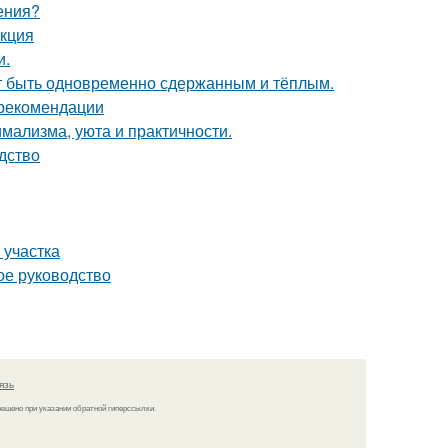
ения?
укция
и.
ет быть одновременно сдержанным и тёплым.
 рекомендации
имализма, уюта и практичности.
дство
 участка
ое руководство
язь
решено при указании обратной гиперссылки.