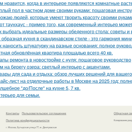
м нравится, когда в интерьере появляются комнатные раст
плый пол в частном доме своими руками: пошаговая инстр
ожаю людей, которые умеют творить красоту своими рукам
от таунхаус - пример того, как современный интерьер мож
к выбрать идеальные размеры обеденного стола: советы и
- образная кухня в скандинавском стиле - это гармония мин
к наносить штукатурку на разные основания: полное руково
тная обновлённая квартира площадью всего 40 кв.
апы ремонта в новостройке с нуля: пошаговое руководство
м на берегу озера: светлый интерьер с акцентами.
вары для сада и отдыха: обзор лучших решений для вашего
айс-лист на отделочные работы в Москве на 2025 год: полн
лшебное "до/После" на кухне 5, 7 кв.
терьер для семьи.
Контакты
Пользовательское соглашение
Обратная св
Политика конфидециальности
Копирование раз
г. Москва, Бутырская улица 77, м. Дмитровская