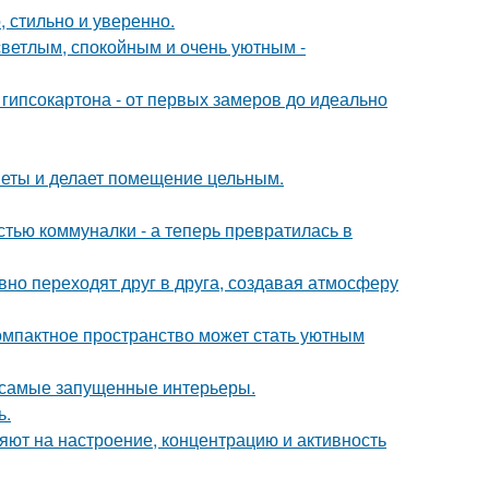
 стильно и уверенно.
светлым, спокойным и очень уютным -
гипсокартона - от первых замеров до идеально
дметы и делает помещение цельным.
стью коммуналки - а теперь превратилась в
авно переходят друг в друга, создавая атмосферу
компактное пространство может стать уютным
в самые запущенные интерьеры.
ь.
яют на настроение, концентрацию и активность