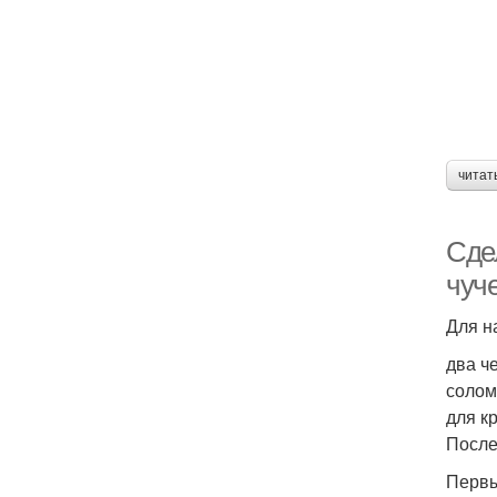
читат
Сде
чуч
Для н
два ч
солом
для к
После
Первы