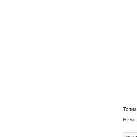
Топиа
Немно
читат