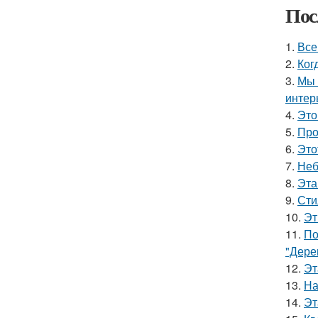
Пос
1.
Все
2.
Ког
3.
Мы 
интер
4.
Это
5.
Про
6.
Это
7.
Неб
8.
Эта
9.
Сти
10.
Эт
11.
По
"Дере
12.
Эт
13.
На
14.
Эт