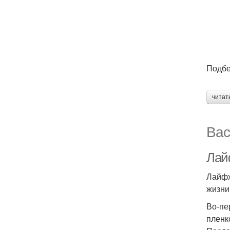
Подбе
читат
Вас
Лайф
Лайфх
жизни
Во-пе
пленк