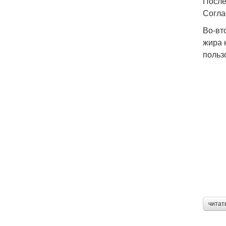
После
Согла
Во-вт
жира 
польз
читат