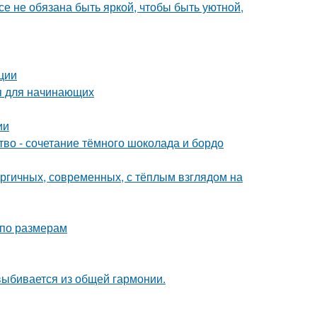
все не обязана быть яркой, чтобы быть уютной,
ции
ия для начинающих
ии
ство - сочетание тёмного шоколада и бордо
ергичных, современных, с тёплым взглядом на
 по размерам
 выбивается из общей гармонии.