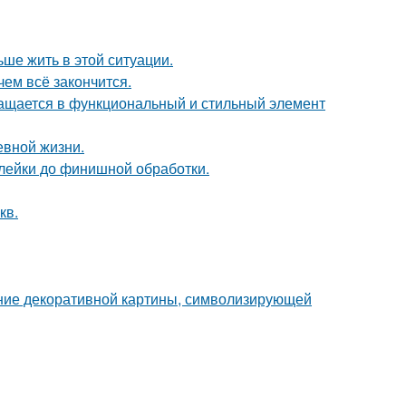
ьше жить в этой ситуации.
чем всё закончится.
ращается в функциональный и стильный элемент
евной жизни.
клейки до финишной обработки.
кв.
ние декоративной картины, символизирующей