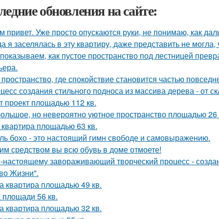
ледние обновления на сайте:
м привет. Уже просто опускаются руки, не понимаю, как дал
да я заселялась в эту квартиру, даже представить не могла, 
показываем, как пустое пространство под лестницей прев
ьера.
 пространство, где спокойствие становится частью повседн
цесс создания стильного подноса из массива дерева - от с
т проект площадью 112 кв.
ольшое, но невероятно уютное пространство площадью 26 
 квартира площадью 63 кв.
ль бохо - это настоящий гимн свободе и самовыражению.
им средством вы всю обувь в доме отмоете!
-настоящему завораживающий творческий процесс - созда
во Жизни".
а квартира площадью 49 кв.
 площади 56 кв.
а квартира площадью 32 кв.