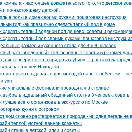
а комната - настоящее доказательство того, что детская во
й и по-настоящему детской.
плые полы в доме своими руками: пошаговая инструкция
лный гид: как правильно сделать теплый пол в доме
к сделать теплый водяной пол дешево: советы и рекоменда
к сделать теплый пол своими руками: пошаговая инструкц
еальные размеры кухонного стола для 4 и 6 человек
к выбрать обеденный стол: основные советы и рекомендац
гда интерьеру хочется придать глубину, страсть и благород
вится настоящей Находкой.
от интерьер создавался для молодой пары с ребёнком - эн
и уют.
кие уникальные фестивали проводятся в столице
к выбрать идеальный обеденный стол на 8 человек: советы
к лучше всего организовать экскурсию по Москве
осторная кухня с островом.
от дом словно растворяется в природе - ни одна деталь не
зайн теплой уютной ванной комнаты.
зайн стены в детской: идеи и советы