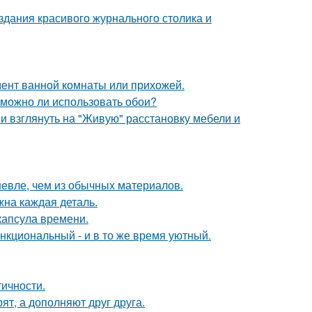
здания красивого журнального столика и
мент ванной комнаты или прихожей.
 можно ли использовать обои?
ми взглянуть на "Живую" расстановку мебели и
шевле, чем из обычных материалов.
жна каждая деталь.
капсула времени.
нкциональный - и в то же время уютный.
тичности.
ят, а дополняют друг друга.