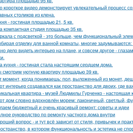
артира площадью 95 кв.
о короткое видео демонстрирует увлекательный процесс со
авных столиков из клена.
хня - гостиная площадью 21, 5 кв.
а компактная студия площадью 35 кв.
ркала с подсветкой - это больше, чем функциональный эле
бирая отделку для ванной комнаты, многие задумываются:
но дело видеть интерьер на плане, и совсем другое - глаза
и.
а кухня - гостиная стала настоящим сердцем дома.
 смотрим уютную квартиру площадью 39 кв.
т момент, когда понимаешь: пол, выложенный из монет, де
от интерьер создавался как пространство для двоих, где ва
икальная квартира - музей Людмилы Гурченко - настоящая 
от дом словно вдохновлён морем: лаконичный, светлый, фу
лаем бюджетный и очень красивый ремонт: советы и идеи
лное руководство по ремонту частного дома внутри
роший вопрос - и тут всё зависит от стиля, привычек и прак
остранство, в котором функциональность и эстетика не спор