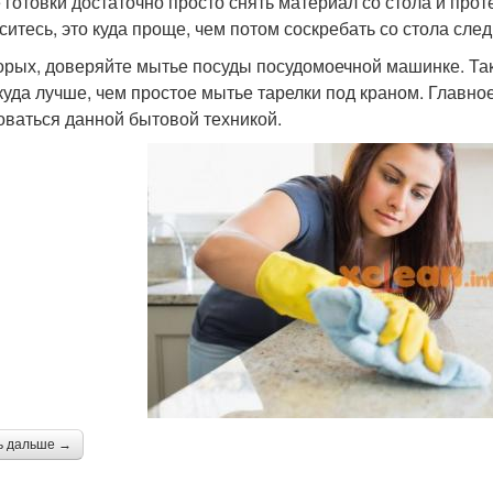
 готовки достаточно просто снять материал со стола и про
ситесь, это куда проще, чем потом соскребать со стола сле
орых, доверяйте мытье посуды посудомоечной машинке. Так
куда лучше, чем простое мытье тарелки под краном. Главное
оваться данной бытовой техникой.
ь дальше →