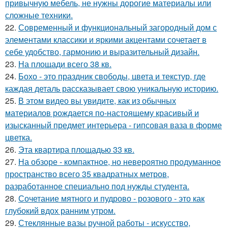
привычную мебель, не нужны дорогие материалы или
сложные техники.
22.
Современный и функциональный загородный дом с
элементами классики и яркими акцентами сочетает в
себе удобство, гармонию и выразительный дизайн.
23.
На площади всего 38 кв.
24.
Бохо - это праздник свободы, цвета и текстур, где
каждая деталь рассказывает свою уникальную историю.
25.
В этом видео вы увидите, как из обычных
материалов рождается по-настоящему красивый и
изысканный предмет интерьера - гипсовая ваза в форме
цветка.
26.
Эта квартира площадью 33 кв.
27.
На обзоре - компактное, но невероятно продуманное
пространство всего 35 квадратных метров,
разработанное специально под нужды студента.
28.
Сочетание мятного и пудрово - розового - это как
глубокий вдох ранним утром.
29.
Стеклянные вазы ручной работы - искусство,