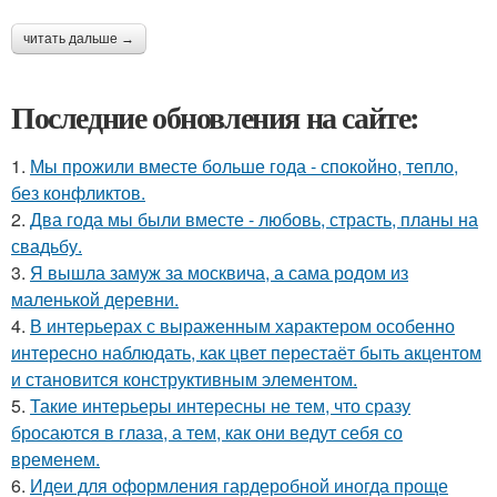
читать дальше →
Последние обновления на сайте:
1.
Мы прожили вместе больше года - спокойно, тепло,
без конфликтов.
2.
Два года мы были вместе - любовь, страсть, планы на
свадьбу.
3.
Я вышла замуж за москвича, а сама родом из
маленькой деревни.
4.
В интерьерах с выраженным характером особенно
интересно наблюдать, как цвет перестаёт быть акцентом
и становится конструктивным элементом.
5.
Такие интерьеры интересны не тем, что сразу
бросаются в глаза, а тем, как они ведут себя со
временем.
6.
Идеи для оформления гардеробной иногда проще