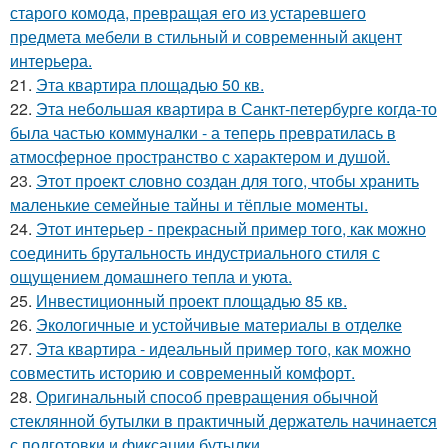
старого комода, превращая его из устаревшего
предмета мебели в стильный и современный акцент
интерьера.
21.
Эта квартира площадью 50 кв.
22.
Эта небольшая квартира в Санкт-петербурге когда-то
была частью коммуналки - а теперь превратилась в
атмосферное пространство с характером и душой.
23.
Этот проект словно создан для того, чтобы хранить
маленькие семейные тайны и тёплые моменты.
24.
Этот интерьер - прекрасный пример того, как можно
соединить брутальность индустриального стиля с
ощущением домашнего тепла и уюта.
25.
Инвестиционный проект площадью 85 кв.
26.
Экологичные и устойчивые материалы в отделке
27.
Эта квартира - идеальный пример того, как можно
совместить историю и современный комфорт.
28.
Оригинальный способ превращения обычной
стеклянной бутылки в практичный держатель начинается
с подготовки и фиксации бутылки.