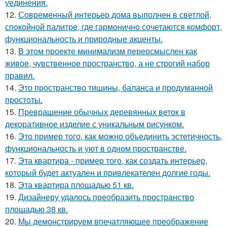
уединения.
12.
Современный интерьер дома выполнен в светлой,
спокойной палитре, где гармонично сочетаются комфорт,
функциональность и природные акценты.
13.
В этом проекте минимализм переосмыслен как
живое, чувственное пространство, а не строгий набор
правил.
14.
Это пространство тишины, баланса и продуманной
простоты.
15.
Превращение обычных деревянных веток в
декоративное изделие с уникальным рисунком.
16.
Это пример того, как можно объединить эстетичность,
функциональность и уют в одном пространстве.
17.
Эта квартира - пример того, как создать интерьер,
который будет актуален и привлекателен долгие годы.
18.
Эта квартира площадью 51 кв.
19.
Дизайнеру удалось преобразить пространство
площадью 38 кв.
20.
Мы демонстрируем впечатляющее преображение