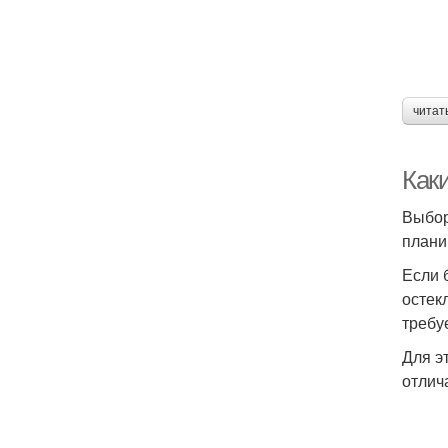
читат
Каки
Выбор
плани
Если 
остек
требу
Для э
отлич