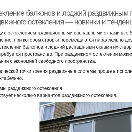
екление балконов и лоджий раздвижным 
движного остекления — новинки и тенден
у с остеклением традиционными распашными окнами все б
ление, при котором створки перемещаются параллельно друг
стеклении балконов и лоджий распашными окнами их створки
 требуется пространство. При раздвижном остеклении можн
ании с экономией свободного пространства.
нической точки зрения раздвижные системы проще в исполне
нтабельно.
мы раздвижного остекления
твует несколько вариантов раздвижного остекления.