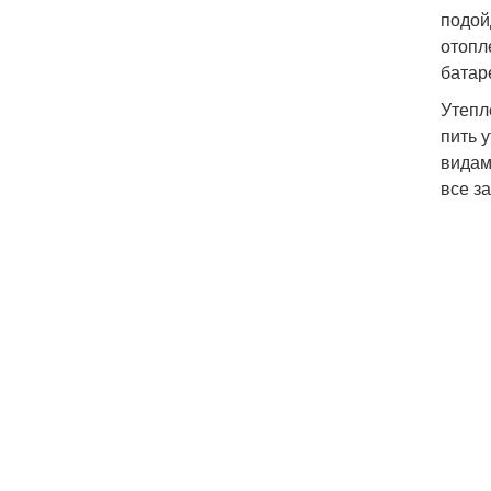
подой
отопл
батар
Утепл
пить 
видам
все з