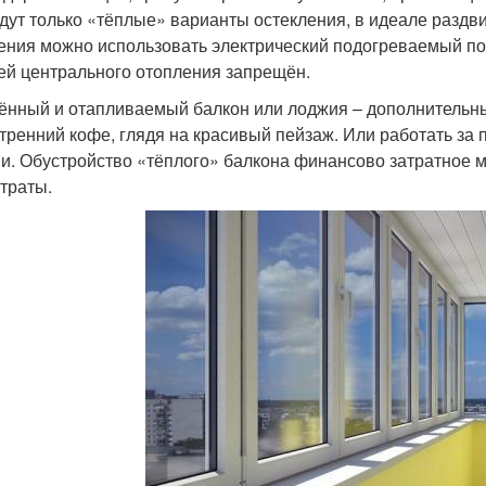
дут только «тёплые» варианты остекления, в идеале раздв
ения можно использовать электрический подогреваемый пол
ей центрального отопления запрещён.
ённый и отапливаемый балкон или лоджия – дополнительны
утренний кофе, глядя на красивый пейзаж. Или работать з
и. Обустройство «тёплого» балкона финансово затратное 
атраты.