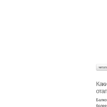
читат
Как
ота
Балко
более