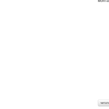
монта
читат