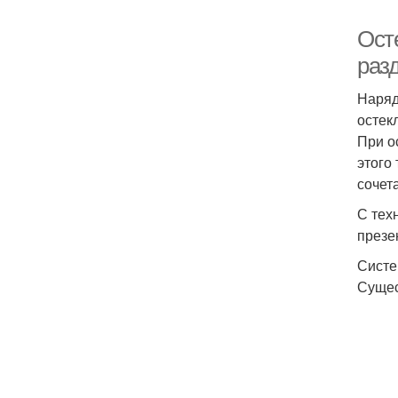
Ост
раз
Наряд
остек
При о
этого
сочет
С тех
презе
Систе
Сущес