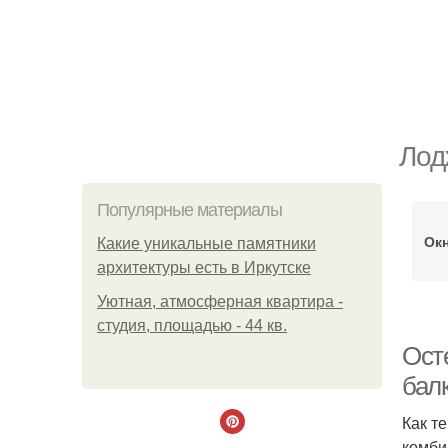
Лод
Популярные материалы
Ок
Какие уникальные памятники
архитектуры есть в Иркутске
Уютная, атмосферная квартира -
студия, площадью - 44 кв.
Ост
бал
Как т
комби