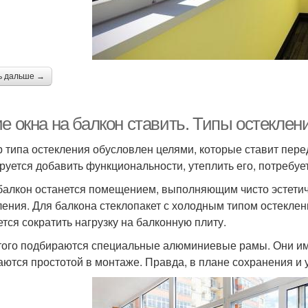
ь дальше →
е окна на балкон ставить. Типы остеклен
 типа остекления обусловлен целями, которые ставит пере
руется добавить функциональности, утеплить его, потребуе
балкон останется помещением, выполняющим чисто эстетич
ления. Для балкона стеклопакет с холодным типом остеклен
ется сократить нагрузку на балконную плиту.
того подбираются специальные алюминиевые рамы. Они име
аются простотой в монтаже. Правда, в плане сохранения и