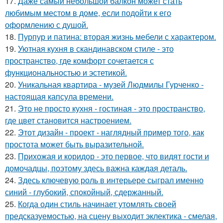
17.
Даже самый небольшой балкон может стать
любимым местом в доме, если подойти к его
оформлению с душой.
18.
Пурпур и патина: вторая жизнь мебели с характером.
19.
Уютная кухня в скандинавском стиле - это
пространство, где комфорт сочетается с
функциональностью и эстетикой.
20.
Уникальная квартира - музей Людмилы Гурченко -
настоящая капсула времени.
21.
Это не просто кухня - гостиная - это пространство,
где цвет становится настроением.
22.
Этот дизайн - проект - наглядный пример того, как
простота может быть выразительной.
23.
Прихожая и коридор - это первое, что видят гости и
домочадцы, поэтому здесь важна каждая деталь.
24.
Здесь ключевую роль в интерьере сыграл именно
синий - глубокий, спокойный, сдержанный.
25.
Когда один стиль начинает утомлять своей
предсказуемостью, на сцену выходит эклектика - смелая,