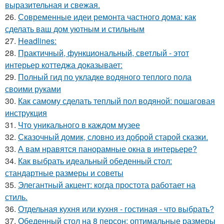
выразительная и свежая.
26.
Современные идеи ремонта частного дома: как
сделать ваш дом уютным и стильным
27.
Headlines:
28.
Практичный, функциональный, светлый - этот
интерьер коттеджа доказывает:
29.
Полный гид по укладке водяного теплого пола
своими руками
30.
Как самому сделать теплый пол водяной: пошаговая
инструкция
31.
Что уникального в каждом музее
32.
Сказочный домик, словно из доброй старой сказки.
33.
А вам нравятся панорамные окна в интерьере?
34.
Как выбрать идеальный обеденный стол:
стандартные размеры и советы
35.
Элегантный акцент: когда простота работает на
стиль.
36.
Отдельная кухня или кухня - гостиная - что выбрать?
37.
Обеденный стол на 8 персон: оптимальные размеры