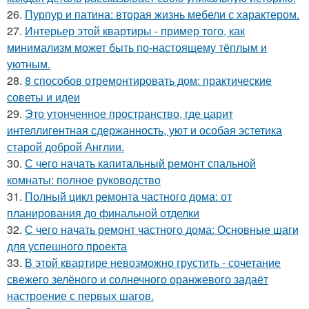
26.
Пурпур и патина: вторая жизнь мебели с характером.
27.
Интерьер этой квартиры - пример того, как
минимализм может быть по-настоящему тёплым и
уютным.
28.
8 способов отремонтировать дом: практические
советы и идеи
29.
Это утонченное пространство, где царит
интеллигентная сдержанность, уют и особая эстетика
старой доброй Англии.
30.
С чего начать капитальный ремонт спальной
комнаты: полное руководство
31.
Полный цикл ремонта частного дома: от
планирования до финальной отделки
32.
С чего начать ремонт частного дома: Основные шаги
для успешного проекта
33.
В этой квартире невозможно грустить - сочетание
свежего зелёного и солнечного оранжевого задаёт
настроение с первых шагов.