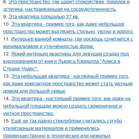
8.
Это пространство, где царит спокойствие, порядок и
эстетика, настраивающая на сосредоточенность.
9.
Эта квартира площадью 37 кв.
10.
Эта квартира - пример того, как даже небольшое
пространство может выглядеть стильно, уютно и дорого.
11.
Интерьер ванной комнаты, где роскошь сочетается с
минимализмом и утончённостью форм.
12.
Яркий интерьер квартиры для девушки создан под
вдохновением от книги Льюиса Кэрролла "Алиса в
Стране Чудес".
13.
Эта небольшая квартира - наглядный пример того,
как даже компактное пространство может стать уютным
домом для большой семьи.
14.
Эта квартира - настоящий пример того, как даже на
небольшой площади можно создать гармоничное и
уютное пространство.
15.
Ещё не так давно стеклоблоки считались сугубо
утилитарным материалом и применялись
преимущественно в технических или нежилых