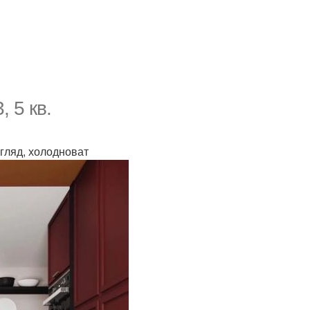
 5 кв.
згляд, холодноват