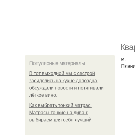
Ква
м.
Популярные материалы
Плани
В тот выходной мы с сестрой
засиделись на кухне допоздна,
обсуждали новости и потягивали
лёгкое вино.
Как выбрать тонкий матрас.
Матрасы тонкие на диван:
выбираем для себя лучший