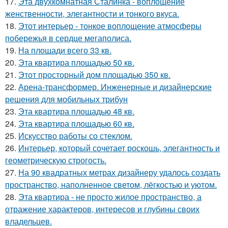
17.
Эта двухкомнатная Сталинка - воплощение
женственности, элегантности и тонкого вкуса.
18.
Этот интерьер - тонкое воплощение атмосферы
побережья в сердце мегаполиса.
19.
На площади всего 33 кв.
20.
Эта квартира площадью 50 кв.
21.
Этот просторный дом площадью 350 кв.
22.
Арена-трансформер. Инженерные и дизайнерские
решения для мобильных трибун
23.
Эта квартира площадью 48 кв.
24.
Эта квартира площадью 60 кв.
25.
Искусство работы со стеклом.
26.
Интерьер, который сочетает роскошь, элегантность и
геометрическую строгость.
27.
На 90 квадратных метрах дизайнеру удалось создать
пространство, наполненное светом, лёгкостью и уютом.
28.
Эта квартира - не просто жилое пространство, а
отражение характеров, интересов и глубины своих
владельцев.