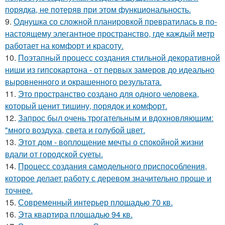
порядка, не потеряв при этом функциональность.
9.
Однушка со сложной планировкой превратилась в по-
настоящему элегантное пространство, где каждый метр
работает на комфорт и красоту.
10.
Поэтапный процесс создания стильной декоративной
ниши из гипсокартона - от первых замеров до идеально
выровненного и окрашенного результата.
11.
Это пространство создано для одного человека,
который ценит тишину, порядок и комфорт.
12.
Запрос был очень трогательным и вдохновляющим:
"много воздуха, света и голубой цвет.
13.
Этот дом - воплощение мечты о спокойной жизни
вдали от городской суеты.
14.
Процесс создания самодельного приспособления,
которое делает работу с деревом значительно проще и
точнее.
15.
Современный интерьер площадью 70 кв.
16.
Эта квартира площадью 94 кв.