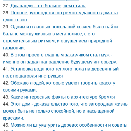
37.
Джапанди - это больше, чем стиль.
38.
Полное руководство по ремонту дачного дома за
один сезон
39.
Одним из главных пожеланий хозяев было найти
баланс между жизнью в мегаполисе, с его
стремительным ритмом, и ощущением природной
гармонии.
40.
В этом проекте главным заказчиком стал муж -
именно он задал направление будущему интерьеру.
41.
Установка водяного теплого пола на деревянный
пол: пошаговая инструкция
42.
Обожаю людей, которые умеют творить красоту
своими руками.
43.
Какие интересные факты о архитектуре Кремля
44.
Этот дом - доказательство того, что загородная жизнь
может быть не только спокойной, но и насыщенной
красками.
45.
Можно ли штукатурить дерево: особенности и советы