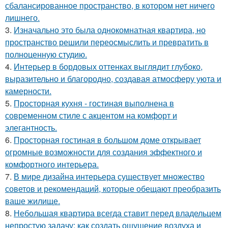
сбалансированное пространство, в котором нет ничего
лишнего.
3.
Изначально это была однокомнатная квартира, но
пространство решили переосмыслить и превратить в
полноценную студию.
4.
Интерьер в бордовых оттенках выглядит глубоко,
выразительно и благородно, создавая атмосферу уюта и
камерности.
5.
Просторная кухня - гостиная выполнена в
современном стиле с акцентом на комфорт и
элегантность.
6.
Просторная гостиная в большом доме открывает
огромные возможности для создания эффектного и
комфортного интерьера.
7.
В мире дизайна интерьера существует множество
советов и рекомендаций, которые обещают преобразить
ваше жилище.
8.
Небольшая квартира всегда ставит перед владельцем
непростую задачу: как создать ощущение воздуха и