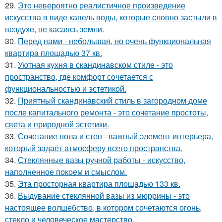
29.
Это невероятно реалистичное произведение
искусства в виде капель воды, которые словно застыли в
воздухе, не касаясь земли.
30.
Перед нами - небольшая, но очень функциональная
квартира площадью 37 кв.
31.
Уютная кухня в скандинавском стиле - это
пространство, где комфорт сочетается с
функциональностью и эстетикой.
32.
Приятный скандинавский стиль в загородном доме
после капитального ремонта - это сочетание простоты,
света и природной эстетики.
33.
Сочетание пола и стен - важный элемент интерьера,
который задаёт атмосферу всего пространства.
34.
Стеклянные вазы ручной работы - искусство,
наполненное покоем и смыслом.
35.
Эта просторная квартира площадью 133 кв.
36.
Выдувание стеклянной вазы из мюррины - это
настоящее волшебство, в котором сочетаются огонь,
стекло и человеческое мастерство.