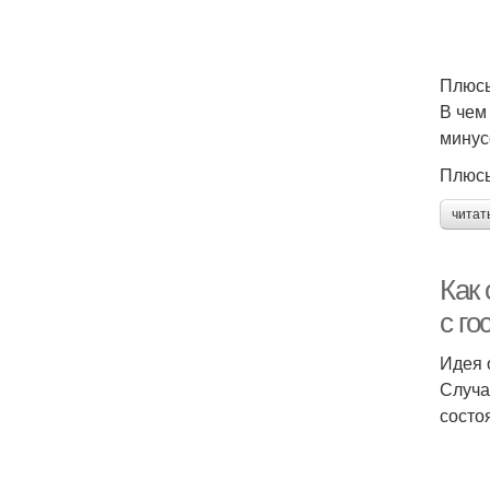
Плюсы
В чем
минус
Плюс
читат
Как
с го
Идея 
Случа
состо