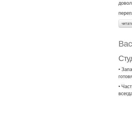
довол
переп
читат
Вас
Студ
• Зап
готов
• Час
всегд