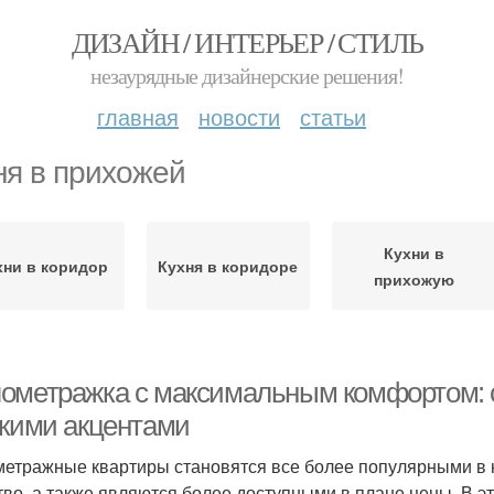
ДИЗАЙН / ИНТЕРЬЕР / СТИЛЬ
незаурядные дизайнерские решения!
главная
новости
статьи
ня в прихожей
Кухни в
хни в коридор
Кухня в коридоре
прихожую
ометражка с максимальным комфортом: ст
ркими акцентами
етражные квартиры становятся все более популярными в 
тво, а также являются более доступными в плане цены. В 