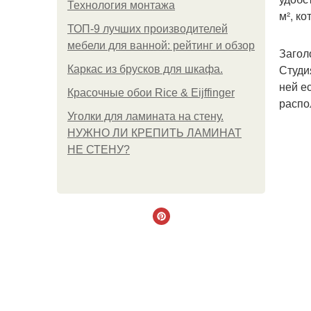
Технология монтажа
м², к
ТОП-9 лучших производителей
мебели для ванной: рейтинг и обзор
Загол
Студи
Каркас из брусков для шкафа.
ней е
Красочные обои Rice & Eijffinger
распо
Уголки для ламината на стену.
НУЖНО ЛИ КРЕПИТЬ ЛАМИНАТ
НЕ СТЕНУ?