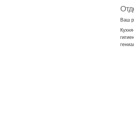
Отд
Ваш р
Кухня
гигие
гениа