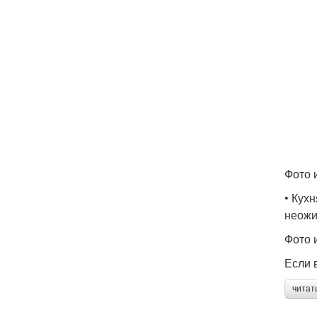
Фото и
• Кух
неожи
Фото 
Если 
читат