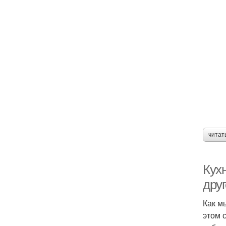
читат
Кухн
дру
Как м
этом 