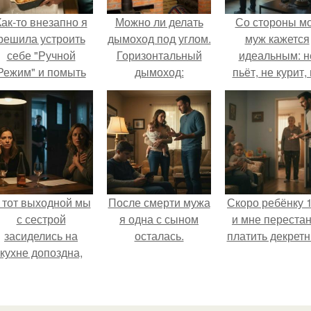
Как-то внезапно я
Можно ли делать
Со стороны м
решила устроить
дымоход под углом.
муж кажется
себе "Ручной
Горизонтальный
идеальным: н
Режим" и помыть
дымоход:
пьёт, не курит,
осуду без помощи
устройство,
даёт поводов 
техники.
требования, расчет
ревности, с
ребёнком
справляется
отлично, да 
готовит лучш
многих.
 тот выходной мы
После смерти мужа
Скоро ребёнку 1
с сестрой
я одна с сыном
и мне перестан
засиделись на
осталась.
платить декретн
кухне допоздна,
бсуждали новости
и потягивали
лёгкое вино.