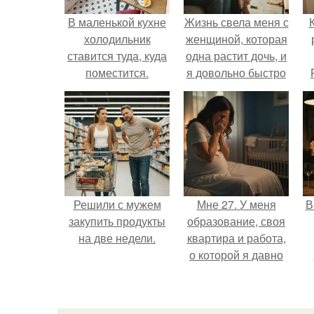
В маленькой кухне
Жизнь свела меня с
холодильник
женщиной, которая
ставится туда, куда
одна растит дочь, и
поместится.
я довольно быстро
привязался к ним
п
обеим.
Решили с мужем
Мне 27. У меня
В
закупить продукты
образование, своя
на две недели.
квартира и работа,
о которой я давно
мечтала.
о