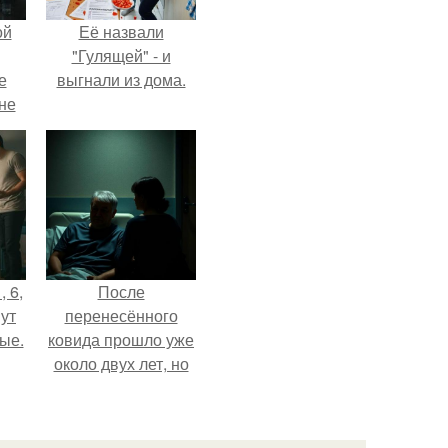
ой
Её назвали
"Гулящей" - и
е
выгнали из дома.
 не
для
и
е
, 6,
После
ут
перенесённого
ые.
ковида прошло уже
около двух лет, но
тот период до сих
пор вспоминается
очень чётко.