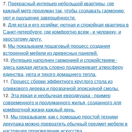
7.
Прекрасный интерьер небольшой квартиры, где
каждый метр продуман так, чтобы создавать гармонию,
уют и ощущение завершённости.
8.
Для кота и его хозяйки: уютная и спокойная квартира в
Санкт-петербурге, где комфортно всем - и человеку, и
хвостатому другу.
9.
Мы показываем пошаговый процесс создания
встроенной мебели из древесных панелей.
10.
Интерьер наполнен гармонией и спокойствием -
здесь каждая деталь словно поддерживает атмосферу
единства, уюта и тихого домашнего тепла.
11.
Процесс сборки эффектного круглого стола из
оливкового дерева и прозрачной эпоксидной смолы.
12.
Эта яркая и необычная евродвушка - пример
современного и продуманного жилья, созданного для
комфортной жизни каждый день.
13.
Мы показываем, как с помощью простой техники
декупажа можно превратить обычный предмет мебели в
настоящее произведение искусства.