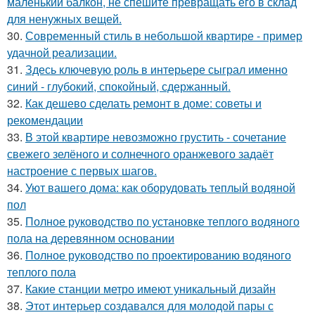
маленький балкон, не спешите превращать его в склад
для ненужных вещей.
30.
Современный стиль в небольшой квартире - пример
удачной реализации.
31.
Здесь ключевую роль в интерьере сыграл именно
синий - глубокий, спокойный, сдержанный.
32.
Как дешево сделать ремонт в доме: советы и
рекомендации
33.
В этой квартире невозможно грустить - сочетание
свежего зелёного и солнечного оранжевого задаёт
настроение с первых шагов.
34.
Уют вашего дома: как оборудовать теплый водяной
пол
35.
Полное руководство по установке теплого водяного
пола на деревянном основании
36.
Полное руководство по проектированию водяного
теплого пола
37.
Какие станции метро имеют уникальный дизайн
38.
Этот интерьер создавался для молодой пары с