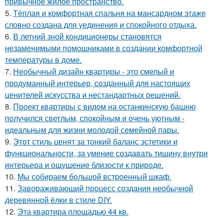
привычное жилое пространство.
5.
Тёплая и комфортная спальня на мансардном этаже
словно создана для уединения и спокойного отдыха.
6.
В летний зной кондиционеры становятся
незаменимыми помощниками в создании комфортной
температуры в доме.
7.
Необычный дизайн квартиры - это смелый и
продуманный интерьер, созданный для настоящих
ценителей искусства и нестандартных решений.
8.
Проект квартиры с видом на останкинскую башню
получился светлым, спокойным и очень уютным -
идеальным для жизни молодой семейной пары.
9.
Этот стиль ценят за тонкий баланс эстетики и
функциональности, за умение создавать тишину внутри
интерьера и ощущение близости к природе.
10.
Мы собираем большой встроенный шкаф.
11.
Завораживающий процесс создания необычной
деревянной ёлки в стиле DIY.
12.
Эта квартира площадью 44 кв.