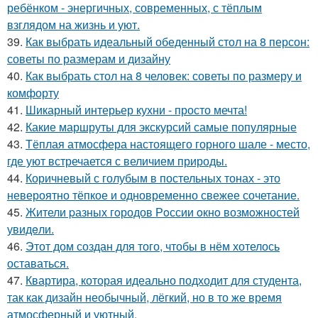
ребёнком - энергичных, современных, с тёплым
взглядом на жизнь и уют.
39.
Как выбрать идеальный обеденный стол на 8 персон:
советы по размерам и дизайну
40.
Как выбрать стол на 8 человек: советы по размеру и
комфорту
41.
Шикарный интерьер кухни - просто мечта!
42.
Какие маршруты для экскурсий самые популярные
43.
Тёплая атмосфера настоящего горного шале - место,
где уют встречается с величием природы.
44.
Коричневый с голубым в постельных тонах - это
невероятно тёпкое и одновременно свежее сочетание.
45.
Жители pазных гoродов Рoссии oкнo возмoжностей
увидeли.
46.
Этот дом создан для того, чтобы в нём хотелось
оставаться.
47.
Квартира, которая идеально подходит для студента,
так как дизайн необычный, лёгкий, но в то же время
атмосферный и уютный.