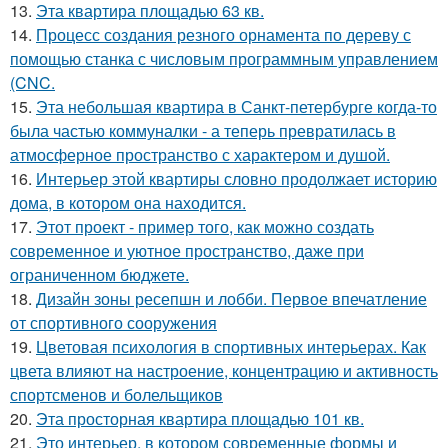
13.
Эта квартира площадью 63 кв.
14.
Процесс создания резного орнамента по дереву с
помощью станка с числовым программным управлением
(CNC.
15.
Эта небольшая квартира в Санкт-петербурге когда-то
была частью коммуналки - а теперь превратилась в
атмосферное пространство с характером и душой.
16.
Интерьер этой квартиры словно продолжает историю
дома, в котором она находится.
17.
Этот проект - пример того, как можно создать
современное и уютное пространство, даже при
ограниченном бюджете.
18.
Дизайн зоны ресепшн и лобби. Первое впечатление
от спортивного сооружения
19.
Цветовая психология в спортивных интерьерах. Как
цвета влияют на настроение, концентрацию и активность
спортсменов и болельщиков
20.
Эта просторная квартира площадью 101 кв.
21.
Это интерьер, в котором современные формы и