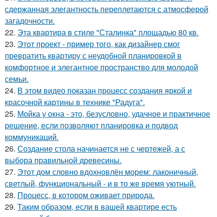
сдержанная элегантность переплетаются с атмосферой
загадочности.
22.
Эта квартира в стиле "Сталинка" площадью 80 кв.
23.
Этот проект - пример того, как дизайнер смог
превратить квартиру с неудобной планировкой в
комфортное и элегантное пространство для молодой
семьи.
24.
В этом видео показан процесс создания яркой и
красочной картины в технике "Радуга".
25.
Мойка у окна - это, безусловно, удачное и практичное
решение, если позволяют планировка и подвод
коммуникаций.
26.
Создание стола начинается не с чертежей, а с
выбора правильной древесины.
27.
Этот дом словно вдохновлён морем: лаконичный,
светлый, функциональный - и в то же время уютный.
28.
Процесс, в котором оживает природа.
29.
Таким образом, если в вашей квартире есть