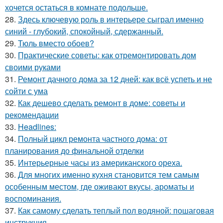
хочется остаться в комнате подольше.
28.
Здесь ключевую роль в интерьере сыграл именно
синий - глубокий, спокойный, сдержанный.
29.
Тюль вместо обоев?
30.
Практические советы: как отремонтировать дом
своими руками
31.
Ремонт дачного дома за 12 дней: как всё успеть и не
сойти с ума
32.
Как дешево сделать ремонт в доме: советы и
рекомендации
33.
Headlines:
34.
Полный цикл ремонта частного дома: от
планирования до финальной отделки
35.
Интерьерные часы из американского ореха.
36.
Для многих именно кухня становится тем самым
особенным местом, где оживают вкусы, ароматы и
воспоминания.
37.
Как самому сделать теплый пол водяной: пошаговая
инструкция