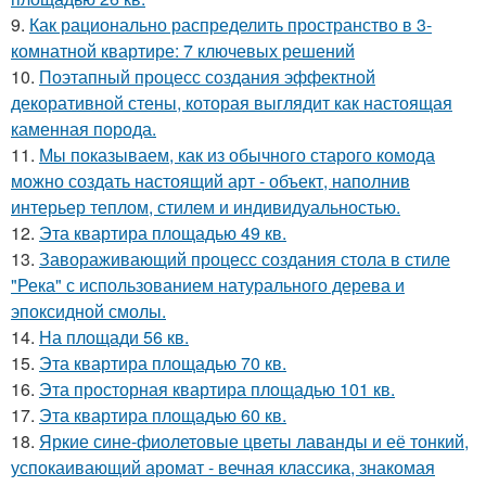
9.
Как рационально распределить пространство в 3-
комнатной квартире: 7 ключевых решений
10.
Поэтапный процесс создания эффектной
декоративной стены, которая выглядит как настоящая
каменная порода.
11.
Мы показываем, как из обычного старого комода
можно создать настоящий арт - объект, наполнив
интерьер теплом, стилем и индивидуальностью.
12.
Эта квартира площадью 49 кв.
13.
Завораживающий процесс создания стола в стиле
"Река" с использованием натурального дерева и
эпоксидной смолы.
14.
На площади 56 кв.
15.
Эта квартира площадью 70 кв.
16.
Эта просторная квартира площадью 101 кв.
17.
Эта квартира площадью 60 кв.
18.
Яркие сине-фиолетовые цветы лаванды и её тонкий,
успокаивающий аромат - вечная классика, знакомая