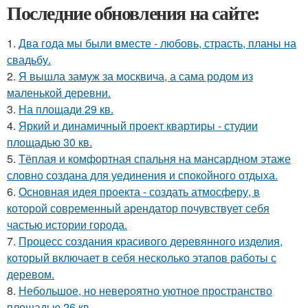
Последние обновления на сайте:
1.
Два года мы были вместе - любовь, страсть, планы на
свадьбу.
2.
Я вышла замуж за москвича, а сама родом из
маленькой деревни.
3.
На площади 29 кв.
4.
Яркий и динамичный проект квартиры - студии
площадью 30 кв.
5.
Тёплая и комфортная спальня на мансардном этаже
словно создана для уединения и спокойного отдыха.
6.
Основная идея проекта - создать атмосферу, в
которой современный арендатор почувствует себя
частью истории города.
7.
Процесс создания красивого деревянного изделия,
который включает в себя несколько этапов работы с
деревом.
8.
Небольшое, но невероятно уютное пространство
площадью 26 кв.