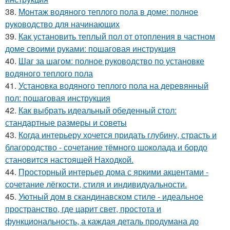
38.
Монтаж водяного теплого пола в доме: полное
руководство для начинающих
39.
Как установить теплый пол от отопления в частном
доме своими руками: пошаговая инструкция
40.
Шаг за шагом: полное руководство по установке
водяного теплого пола
41.
Установка водяного теплого пола на деревянный
пол: пошаговая инструкция
42.
Как выбрать идеальный обеденный стол:
стандартные размеры и советы
43.
Когда интерьеру хочется придать глубину, страсть и
благородство - сочетание тёмного шоколада и бордо
становится настоящей Находкой.
44.
Просторный интерьер дома с яркими акцентами -
сочетание лёгкости, стиля и индивидуальности.
45.
Уютный дом в скандинавском стиле - идеальное
пространство, где царит свет, простота и
функциональность, а каждая деталь продумана до