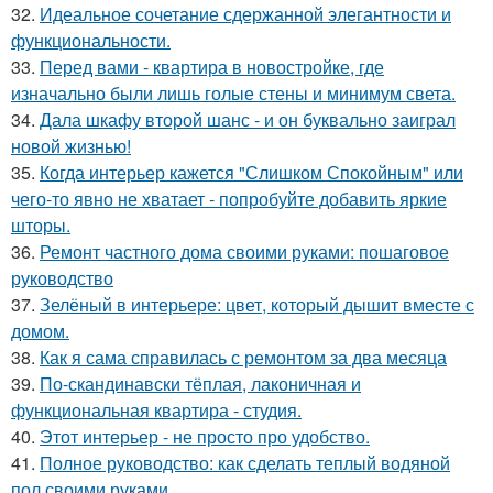
32.
Идеальное сочетание сдержанной элегантности и
функциональности.
33.
Перед вами - квартира в новостройке, где
изначально были лишь голые стены и минимум света.
34.
Дала шкафу второй шанс - и он буквально заиграл
новой жизнью!
35.
Когда интерьер кажется "Слишком Спокойным" или
чего-то явно не хватает - попробуйте добавить яркие
шторы.
36.
Ремонт частного дома своими руками: пошаговое
руководство
37.
Зелёный в интерьере: цвет, который дышит вместе с
домом.
38.
Как я сама справилась с ремонтом за два месяца
39.
По-скандинавски тёплая, лаконичная и
функциональная квартира - студия.
40.
Этот интерьер - не просто про удобство.
41.
Полное руководство: как сделать теплый водяной
пол своими руками