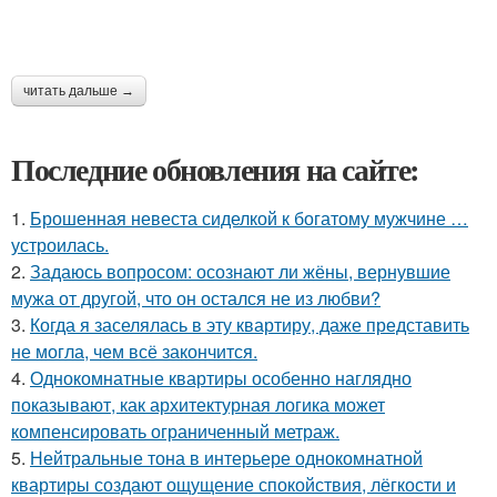
читать дальше →
Последние обновления на сайте:
1.
Брошенная невеста сиделкой к богатому мужчине …
устроилась.
2.
Задаюсь вопросом: осознают ли жёны, вернувшие
мужа от другой, что он остался не из любви?
3.
Когда я заселялась в эту квартиру, даже представить
не могла, чем всё закончится.
4.
Однокомнатные квартиры особенно наглядно
показывают, как архитектурная логика может
компенсировать ограниченный метраж.
5.
Нейтральные тона в интерьере однокомнатной
квартиры создают ощущение спокойствия, лёгкости и