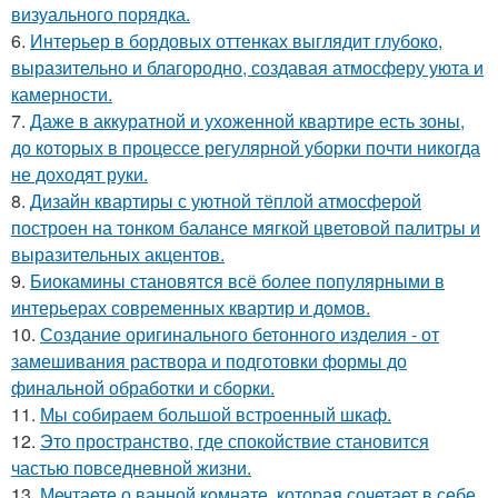
визуального порядка.
6.
Интерьер в бордовых оттенках выглядит глубоко,
выразительно и благородно, создавая атмосферу уюта и
камерности.
7.
Даже в аккуратной и ухоженной квартире есть зоны,
до которых в процессе регулярной уборки почти никогда
не доходят руки.
8.
Дизайн квартиры с уютной тёплой атмосферой
построен на тонком балансе мягкой цветовой палитры и
выразительных акцентов.
9.
Биокамины становятся всё более популярными в
интерьерах современных квартир и домов.
10.
Создание оригинального бетонного изделия - от
замешивания раствора и подготовки формы до
финальной обработки и сборки.
11.
Мы собираем большой встроенный шкаф.
12.
Это пространство, где спокойствие становится
частью повседневной жизни.
13.
Мечтаете о ванной комнате, которая сочетает в себе