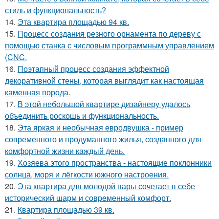
стиль и функциональность?
14.
Эта квартира площадью 94 кв.
15.
Процесс создания резного орнамента по дереву с
помощью станка с числовым программным управлением
(CNC.
16.
Поэтапный процесс создания эффектной
декоративной стены, которая выглядит как настоящая
каменная порода.
17.
В этой небольшой квартире дизайнеру удалось
объединить роскошь и функциональность.
18.
Эта яркая и необычная евродвушка - пример
современного и продуманного жилья, созданного для
комфортной жизни каждый день.
19.
Хозяева этого пространства - настоящие поклонники
солнца, моря и лёгкости южного настроения.
20.
Эта квартира для молодой пары сочетает в себе
исторический шарм и современный комфорт.
21.
Квартира площадью 39 кв.