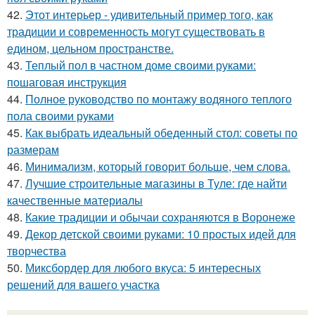
42.
Этот интерьер - удивительный пример того, как
традиции и современность могут существовать в
едином, цельном пространстве.
43.
Теплый пол в частном доме своими руками:
пошаговая инструкция
44.
Полное руководство по монтажу водяного теплого
пола своими руками
45.
Как выбрать идеальный обеденный стол: советы по
размерам
46.
Минимализм, который говорит больше, чем слова.
47.
Лучшие строительные магазины в Туле: где найти
качественные материалы
48.
Какие традиции и обычаи сохраняются в Воронеже
49.
Декор детской своими руками: 10 простых идей для
творчества
50.
Миксбордер для любого вкуса: 5 интересных
решений для вашего участка