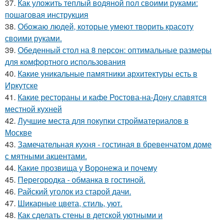
37.
Как уложить теплый водяной пол своими руками:
пошаговая инструкция
38.
Обожаю людей, которые умеют творить красоту
своими руками.
39.
Обеденный стол на 8 персон: оптимальные размеры
для комфортного использования
40.
Какие уникальные памятники архитектуры есть в
Иркутске
41.
Какие рестораны и кафе Ростова-на-Дону славятся
местной кухней
42.
Лучшие места для покупки стройматериалов в
Москве
43.
Замечательная кухня - гостиная в бревенчатом доме
с мятными акцентами.
44.
Какие прозвища у Воронежа и почему
45.
Перегородка - обманка в гостиной.
46.
Райский уголок из старой дачи.
47.
Шикарные цвета, стиль, уют.
48.
Как сделать стены в детской уютными и