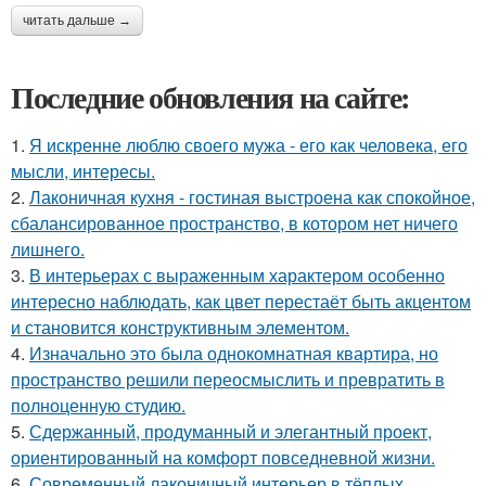
читать дальше →
Последние обновления на сайте:
1.
Я искренне люблю своего мужа - его как человека, его
мысли, интересы.
2.
Лаконичная кухня - гостиная выстроена как спокойное,
сбалансированное пространство, в котором нет ничего
лишнего.
3.
В интерьерах с выраженным характером особенно
интересно наблюдать, как цвет перестаёт быть акцентом
и становится конструктивным элементом.
4.
Изначально это была однокомнатная квартира, но
пространство решили переосмыслить и превратить в
полноценную студию.
5.
Сдержанный, продуманный и элегантный проект,
ориентированный на комфорт повседневной жизни.
6.
Современный лаконичный интерьер в тёплых