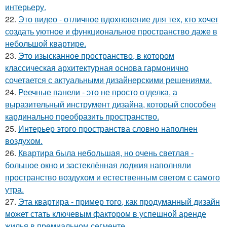
интерьеру.
22.
Это видео - отличное вдохновение для тех, кто хочет
создать уютное и функциональное пространство даже в
небольшой квартире.
23.
Это изысканное пространство, в котором
классическая архитектурная основа гармонично
сочетается с актуальными дизайнерскими решениями.
24.
Реечные панели - это не просто отделка, а
выразительный инструмент дизайна, который способен
кардинально преобразить пространство.
25.
Интерьер этого пространства словно наполнен
воздухом.
26.
Квартира была небольшая, но очень светлая -
большое окно и застеклённая лоджия наполняли
пространство воздухом и естественным светом с самого
утра.
27.
Эта квартира - пример того, как продуманный дизайн
может стать ключевым фактором в успешной аренде
жилья в премиальном сегменте.