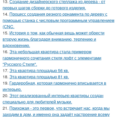
13.
Создание дизайнерского стеллажа из дерева - от
первых шагов сборки до готового изделия.
14.
Процесс создания резного орнамента по дереву с
помощью станка с числовым программным управлением
(CNC.
15.
История о том, как обычная вещь может обрести
вторую жизнь благодаря вниманию, терпению и
вдохновению.
16.
Эта небольшая квартира стала примером
гармоничного сочетания стиля лофт с элементами
"Русского Стиля".
17.
Эта квартира площадью 56 кв.
18.
Эта квартира площадью 81 кв.
19.
Гардеробная, которая гармонично вписывается в
интерьер.
20.
Этот реализованный интерьер квартиры создан
специально для любителей музыки.
21.
Прихожая - это первое, что встречает нас, когда мы
заходим в дом, и именно она задаёт настроение всему