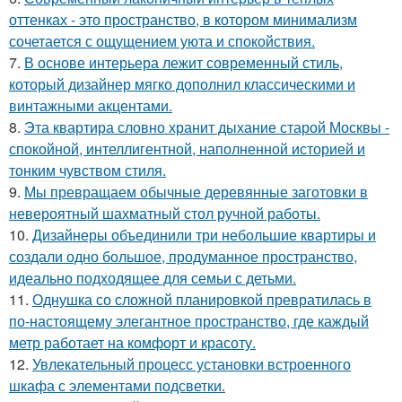
оттенках - это пространство, в котором минимализм
сочетается с ощущением уюта и спокойствия.
7.
В основе интерьера лежит современный стиль,
который дизайнер мягко дополнил классическими и
винтажными акцентами.
8.
Эта квартира словно хранит дыхание старой Москвы -
спокойной, интеллигентной, наполненной историей и
тонким чувством стиля.
9.
Мы превращаем обычные деревянные заготовки в
невероятный шахматный стол ручной работы.
10.
Дизайнеры объединили три небольшие квартиры и
создали одно большое, продуманное пространство,
идеально подходящее для семьи с детьми.
11.
Однушка со сложной планировкой превратилась в
по-настоящему элегантное пространство, где каждый
метр работает на комфорт и красоту.
12.
Увлекательный процесс установки встроенного
шкафа с элементами подсветки.