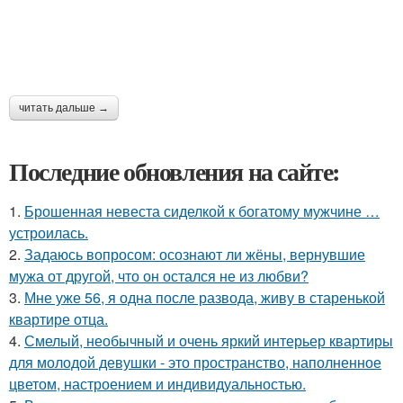
читать дальше →
Последние обновления на сайте:
1.
Брошенная невеста сиделкой к богатому мужчине …
устроилась.
2.
Задаюсь вопросом: осознают ли жёны, вернувшие
мужа от другой, что он остался не из любви?
3.
Мне уже 56, я одна после развода, живу в старенькой
квартире отца.
4.
Смелый, необычный и очень яркий интерьер квартиры
для молодой девушки - это пространство, наполненное
цветом, настроением и индивидуальностью.