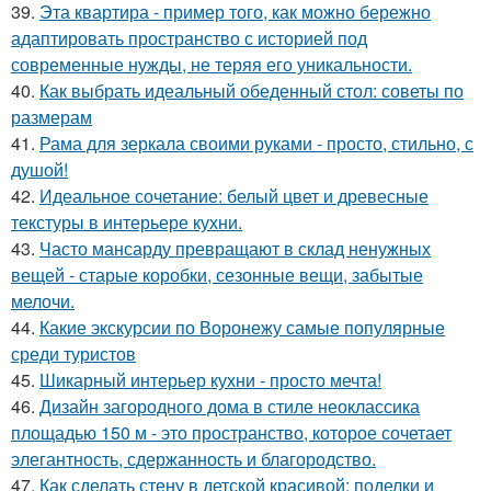
39.
Эта квартира - пример того, как можно бережно
адаптировать пространство с историей под
современные нужды, не теряя его уникальности.
40.
Как выбрать идеальный обеденный стол: советы по
размерам
41.
Рама для зеркала своими руками - просто, стильно, с
душой!
42.
Идеальное сочетание: белый цвет и древесные
текстуры в интерьере кухни.
43.
Часто мансарду превращают в склад ненужных
вещей - старые коробки, сезонные вещи, забытые
мелочи.
44.
Какие экскурсии по Воронежу самые популярные
среди туристов
45.
Шикарный интерьер кухни - просто мечта!
46.
Дизайн загородного дома в стиле неоклассика
площадью 150 м - это пространство, которое сочетает
элегантность, сдержанность и благородство.
47.
Как сделать стену в детской красивой: поделки и