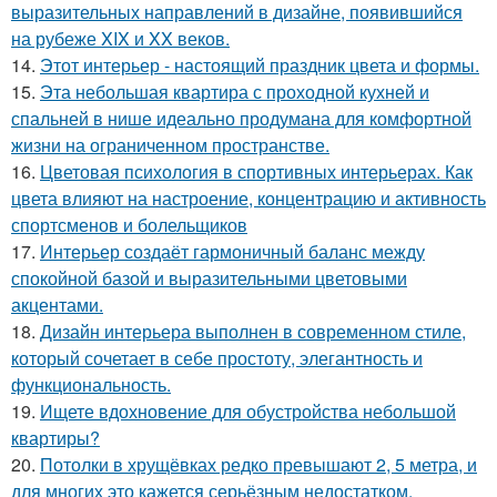
выразительных направлений в дизайне, появившийся
на рубеже XIX и XX веков.
14.
Этот интерьер - настоящий праздник цвета и формы.
15.
Эта небольшая квартира с проходной кухней и
спальней в нише идеально продумана для комфортной
жизни на ограниченном пространстве.
16.
Цветовая психология в спортивных интерьерах. Как
цвета влияют на настроение, концентрацию и активность
спортсменов и болельщиков
17.
Интерьер создаёт гармоничный баланс между
спокойной базой и выразительными цветовыми
акцентами.
18.
Дизайн интерьера выполнен в современном стиле,
который сочетает в себе простоту, элегантность и
функциональность.
19.
Ищете вдохновение для обустройства небольшой
квартиры?
20.
Потолки в хрущёвках редко превышают 2, 5 метра, и
для многих это кажется серьёзным недостатком.