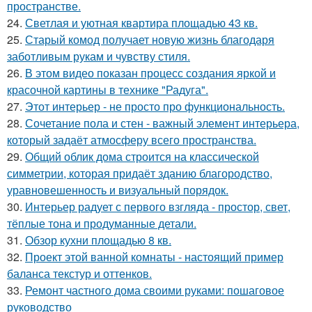
пространстве.
24.
Светлая и уютная квартира площадью 43 кв.
25.
Старый комод получает новую жизнь благодаря
заботливым рукам и чувству стиля.
26.
В этом видео показан процесс создания яркой и
красочной картины в технике "Радуга".
27.
Этот интерьер - не просто про функциональность.
28.
Сочетание пола и стен - важный элемент интерьера,
который задаёт атмосферу всего пространства.
29.
Общий облик дома строится на классической
симметрии, которая придаёт зданию благородство,
уравновешенность и визуальный порядок.
30.
Интерьер радует с первого взгляда - простор, свет,
тёплые тона и продуманные детали.
31.
Обзор кухни площадью 8 кв.
32.
Проект этой ванной комнаты - настоящий пример
баланса текстур и оттенков.
33.
Ремонт частного дома своими руками: пошаговое
руководство