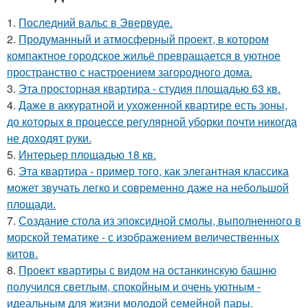
1.
Последний вальс в Эвервуде.
2.
Продуманный и атмосферный проект, в котором
компактное городское жильё превращается в уютное
пространство с настроением загородного дома.
3.
Эта просторная квартира - студия площадью 63 кв.
4.
Даже в аккуратной и ухоженной квартире есть зоны,
до которых в процессе регулярной уборки почти никогда
не доходят руки.
5.
Интерьер площадью 18 кв.
6.
Эта квартира - пример того, как элегантная классика
может звучать легко и современно даже на небольшой
площади.
7.
Создание стола из эпоксидной смолы, выполненного в
морской тематике - с изображением величественных
китов.
8.
Проект квартиры с видом на останкинскую башню
получился светлым, спокойным и очень уютным -
идеальным для жизни молодой семейной пары.