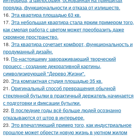
интерьера, а философия, основанная на принципах
порядка, функциональности и отказа от излишеств.
16.
Эта квартира площадью 63 кв.
17.
Эта небольшая квартира стала ярким примером того,
как смелая работа с цветом может преобразить даже
скромное пространство.
18.
Эта квартира сочетает комфорт, функциональность и
продуманный дизайн.
19.
По-настоящему завораживающий творческий
процесс - создание декоративной картины,
символизирующей "Дерево Жизни".
20.
Эта компактная студия площадью 35 кв.
21.
Оригинальный способ превращения обычной
стеклянной бутылки в практичный держатель начинается
с подготовки и фиксации бутылки.
22.
В последние годы всё больше людей осознанно
отказываются от штор в интерьере.
23.
Это впечатляющий пример того, как индустриальное
прошлое может обрести новую жизнь в уютном жилом