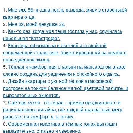
1.
Мне уже 56, я одна после развода, живу в старенькой
квартире отца.
2.
Мне 32, моей девушке 22.
3.
Как-то раз, когда моя тёща гостила у нас, случилась
небольшая "Катастрофа".
4.
Квартира оформлена в светлой и спокойной
современной стилистике, ориентированной на комфорт
повседневной жизни.
5.
Тёплая и комфортная спальня на мансардном этаже
словно создана для уединения и спокойного отдыха.
6.
Дизайн квартиры с уютной тёплой атмосферой
построен на тонком балансе мягкой цветовой палитры и
выразительных акцентов.
7.
Светлая кухня - гостиная - пример продуманного и
рационального дизайна, где каждый квадратный метр
работает на комфорт и эстетику.
8.
Современная квартира в тёмных тонах выглядит
выразительно, стильно и уверенно.