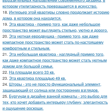
выразительных направлений современного дизайна, в
котором утилитарность превращается в искусство.
18.
Интерьер этой квартиры словно продолжает историю
дома, в котором она находится.
19.
Эта квартира - пример того, как даже небольшое
пространство может выглядеть стильно, уютно и дорого.
20.
Эта уютная евродвушка - пример того, как даже
компактное пространство может стать по-настоящему
комфортным и стильным.
21.
Эта небольшая квартира - наглядный пример того,
как даже компактное пространство может стать уютным
домом для большой семьи.
22.
На площади всего 33 кв.
23.
Эта квартира площадью 49 кв.
24.
Шторы - это не просто функциональный элемент,
защищающий от солнца или посторонних взглядов.
25.
Бургунди в дизайне ванной комнаты - это выбор для
тех, кто хочет добавить интерьеру глубину, элегантность
и ощущение роскоши.