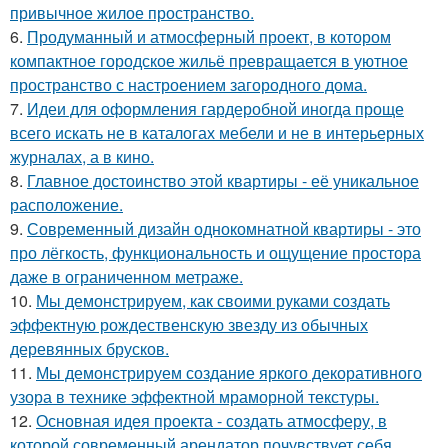
привычное жилое пространство.
6.
Продуманный и атмосферный проект, в котором
компактное городское жильё превращается в уютное
пространство с настроением загородного дома.
7.
Идеи для оформления гардеробной иногда проще
всего искать не в каталогах мебели и не в интерьерных
журналах, а в кино.
8.
Главное достоинство этой квартиры - её уникальное
расположение.
9.
Современный дизайн однокомнатной квартиры - это
про лёгкость, функциональность и ощущение простора
даже в ограниченном метраже.
10.
Мы демонстрируем, как своими руками создать
эффектную рождественскую звезду из обычных
деревянных брусков.
11.
Мы демонстрируем создание яркого декоративного
узора в технике эффектной мраморной текстуры.
12.
Основная идея проекта - создать атмосферу, в
которой современный арендатор почувствует себя