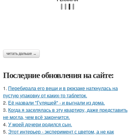
читать дальше →
Последние обновления на сайте:
1.
Перебирала его вещи и в рюкзаке наткнулась на
пустую упаковку от каких-то таблеток.
2.
Её назвали "Гулящей" - и выгнали из дома.
3.
Когда я заселялась в эту квартиру, даже представить
не могла, чем всё закончится.
4.
У моей дочери родился сын.
5.
Этот интерьер - эксперимент с цветом, а не как