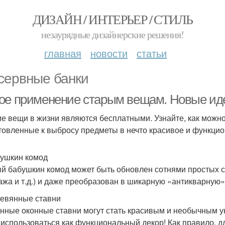
ДИЗАЙН / ИНТЕРЬЕР / СТИЛЬ
незаурядные дизайнерские решения!
главная
новости
статьи
сервные банки
ое применение старым вещам. Новые ид
е вещи в жизни являются бесплатными. Узнайте, как можно
товленные к выбросу предметы в нечто красивое и функцио
бушкин комод
й бабушкин комод может быть обновлен сотнями простых сп
ажа и т.д.) и даже преобразован в шикарную «антикварную»
ревянные ставни
нные оконные ставни могут стать красивым и необычным ук
 использоваться как функциональный декор! Как правило, д