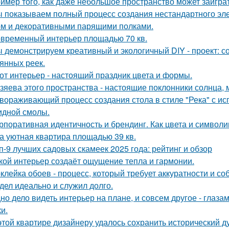
имер того, как даже небольшое пространство может заигра
 показываем полный процесс создания нестандартного эл
м и декоративными парящими полками.
временный интерьер площадью 70 кв.
 демонстрируем креативный и экологичный DIY - проект: с
янных реек.
от интерьер - настоящий праздник цвета и формы.
зяева этого пространства - настоящие поклонники солнца, 
вораживающий процесс создания стола в стиле "Река" с ис
идной смолы.
рпоративная идентичность и брендинг. Как цвета и символи
а уютная квартира площадью 39 кв.
п-9 лучших садовых скамеек 2025 года: рейтинг и обзор
кой интерьер создаёт ощущение тепла и гармонии.
клейка обоев - процесс, который требует аккуратности и со
дел идеально и служил долго.
но дело видеть интерьер на плане, и совсем другое - глаза
и.
этой квартире дизайнеру удалось сохранить исторический ду