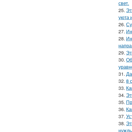
свет.
25.
Эт
уюта 
26.
Су
27.
Ин
28.
Ин
напра
29.
Эт
30.
Об
уравн
31.
Да
32.
8 
33.
Ка
34.
Эт
35.
Пр
36.
Ка
37.
Ус
38.
Эт
нужды