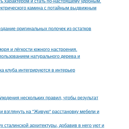
ть характером и стать по-настоящему удобным.
ектрического камина с потайным выдвижным
оздание оригинальных полочек из остатков
моря и лёгкости южного настроения.
пользованием натурального дерева и
ка клуба интегрируются в интерьер
блюдения нескольких правил, чтобы результат
ми взглянуть на "Живую" расстановку мебели и
х сталинской архитектуры, добавив в него уют и