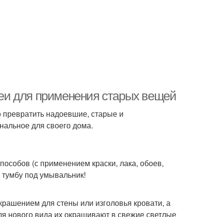
еи для применения старых вещей
 превратить надоевшие, старые и
нальное для своего дома.
особов (с применением краски, лака, обоев,
 тумбу под умывальник!
рашением для стены или изголовья кровати, а
ля нового вида их окрашивают в свежие светлые