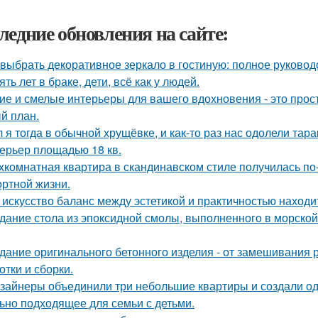
ледние обновления на сайте:
 выбрать декоративное зеркало в гостиную: полное руково
ять лет в браке, дети, всё как у людей.
ие и смелые интерьеры для вашего вдохновения - это прост
й план.
 я тогда в обычной хрущёвке, и как-то раз нас одолели тара
ерьер площадью 18 кв.
хкомнатная квартира в скандинавском стиле получилась п
ртной жизни.
 искусство баланс между эстетикой и практичностью находи
дание стола из эпоксидной смолы, выполненного в морской
дание оригинального бетонного изделия - от замешивания
отки и сборки.
зайнеры объединили три небольшие квартиры и создали од
ьно подходящее для семьи с детьми.