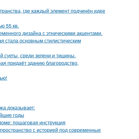
транства, где каждый элемент подчинён идее
ю 55 кв.
еменного дизайна с этническими акцентами.
ая стала основным стилистическим
й суеты, среди зелени и тишины.
рая придаёт зданию благородство,
ью!
джа доказывает:
айшие годы
доме: пошаговая инструкция
ь пространство с историей под современные