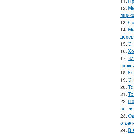
11.
Пр
12.
Мы
ящико
13.
Со
14.
Мы
дерев
15.
Эт
16.
Хо
17.
За
эпокс
18.
Ко
19.
Эт
20.
То
21.
Та
22.
По
выгля
23.
Од
отделк
24.
В 