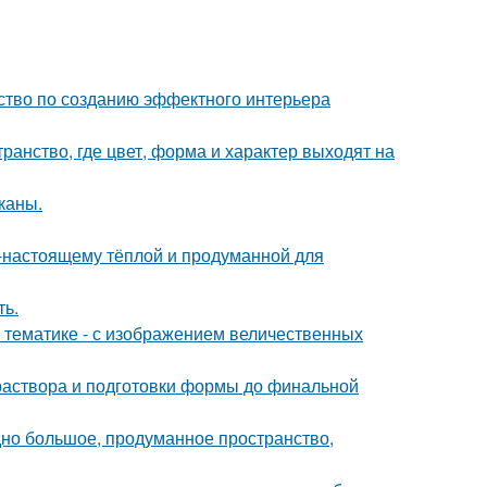
дство по созданию эффектного интерьера
ранство, где цвет, форма и характер выходят на
каны.
о-настоящему тёплой и продуманной для
ть.
 тематике - с изображением величественных
 раствора и подготовки формы до финальной
но большое, продуманное пространство,