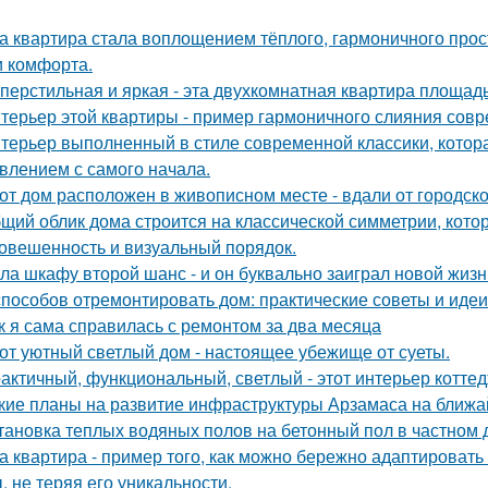
а квартира стала воплощением тёплого, гармоничного прос
и комфорта.
перстильная и яркая - эта двухкомнатная квартира площадь
терьер этой квартиры - пример гармоничного слияния совр
терьер выполненный в стиле современной классики, котор
влением с самого начала.
от дом расположен в живописном месте - вдали от городско
щий облик дома строится на классической симметрии, кото
овешенность и визуальный порядок.
ла шкафу второй шанс - и он буквально заиграл новой жизн
способов отремонтировать дом: практические советы и идеи
к я сама справилась с ремонтом за два месяца
от уютный светлый дом - настоящее убежище от суеты.
актичный, функциональный, светлый - этот интерьер котте
кие планы на развитие инфраструктуры Арзамаса на ближ
тановка теплых водяных полов на бетонный пол в частном 
а квартира - пример того, как можно бережно адаптироват
, не теряя его уникальности.