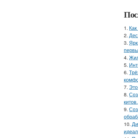
Пос
1.
Как
2.
Дес
3.
Ярк
первы
4.
Жил
5.
Инт
6.
Трё
комфо
7.
Это
8.
Соз
китов.
9.
Соз
обраб
10.
Ди
идеал